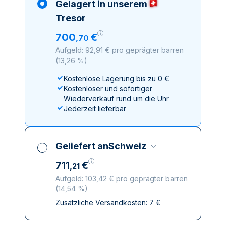
Gelagert in unserem
Tresor
700
€
,
70
Aufgeld: 92,91 € pro geprägter barren
(
13,26 %
)
Kostenlose Lagerung bis zu 0 €
Kostenloser und sofortiger
Wiederverkauf rund um die Uhr
Jederzeit lieferbar
Geliefert an
Schweiz
711
€
,
21
Aufgeld: 103,42 € pro geprägter barren
(
14,54 %
)
Zusätzliche Versandkosten:
7
€
Alle Steuern inbegriffen
Versicherte und diskrete Lieferung