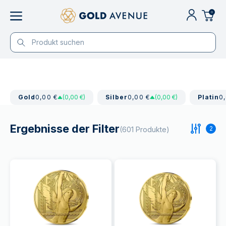
0
Gold
0,00 €
(0,00 €)
Silber
0,00 €
(0,00 €)
Platin
0
Ergebnisse der Filter
2
(601 Produkte)