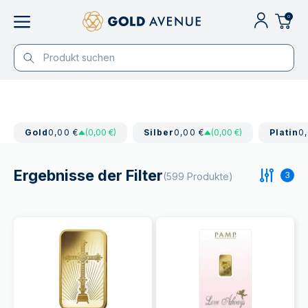
0
Gold
0,00 €
(0,00 €)
Silber
0,00 €
(0,00 €)
Platin
0
Ergebnisse der Filter
3
(599 Produkte)