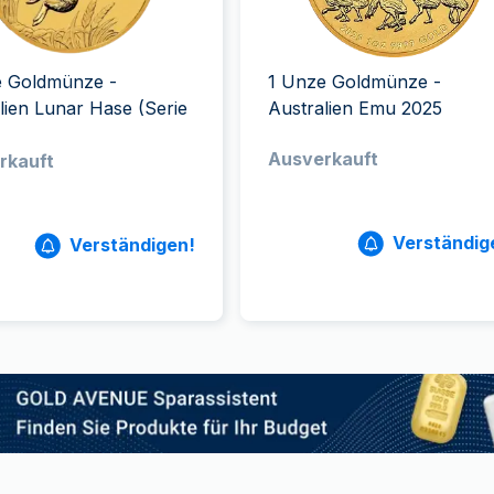
ukte anzeigen
rodukte anzeigen
100 Gramm
15 Kilogramm
Maple Leaf
Känguru
250 Gramm
Napoleon
Panda
1 Kilogramm
Panda
Kookaburra
e Goldmünze -
1 Unze Goldmünze -
Philharmoniker
lien Lunar Hase (Serie
Australien Emu 2025
Sovereign
Ausverkauft
rkauft
Vreneli
Verständig
Verständigen!