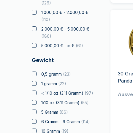
Drache
(
4
)
(
126
)
Elephant
(
6
)
1.000,00 € - 2.000,00 €
(
110
)
Falke
2.000,00 € - 5.000,00 €
Franc à Cheval
(
4
)
(
186
)
Geschenke &
5.000,00 € - ∞ €
(
61
)
Sammlerstücke
(
14
)
Gold zum Verschenken
Gewicht
(
14
)
Zertifizierte Münzen
(
6
)
30 Gr
0,5 gramm
(
23
)
Panda
Känguru
(
20
)
1 gramm
(
22
)
Koala
< 1/10 oz (3.11 Gramm)
(
97
)
Ausve
Kookaburra
1/10 oz (3.11 Gramm)
(
55
)
Krügerrand
(
32
)
5 Gramm
(
66
)
Wahrzeichen der Welt
(
13
)
6 Gramm - 9 Gramm
(
114
)
Lizenzierte Produkte
(
6
)
10 Gramm
(
19
)