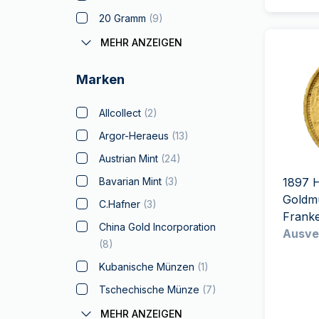
Louis d'or
(
4
)
20 Gramm
(
9
)
Lunar
(
56
)
11 Gramm - 30 Gramm
(
72
)
MEHR ANZEIGEN
Malteserkreuz
(
3
)
1 oz (31.10 Gramm)
(
147
)
Marken
Maple Leaf
(
29
)
50 Gramm
(
7
)
Mexico Libertad
100 Gramm
(
19
)
Allcollect
(
2
)
Myths and Legends
250 Gramm
(
2
)
Argor-Heraeus
(
13
)
Napoleon
(
21
)
10 oz
Austrian Mint
(
24
)
Arche Noah
(
8
)
500 Gramm
(
4
)
Bavarian Mint
(
3
)
1897 H
Panda
(
8
)
Goldm
1 Kilogramm
(
4
)
C.Hafner
(
3
)
Frank
Philharmoniker
(
23
)
100 oz
China Gold Incorporation
Ausve
Silber zum Verschenken
(
8
)
5 kilogramm
Sovereign
(
10
)
Kubanische Münzen
(
1
)
15 kilogramm
Spanische Dublone
(
9
)
Tschechische Münze
(
7
)
Star Wars
(
1
)
Geiger Edelmetalle
(
8
)
MEHR ANZEIGEN