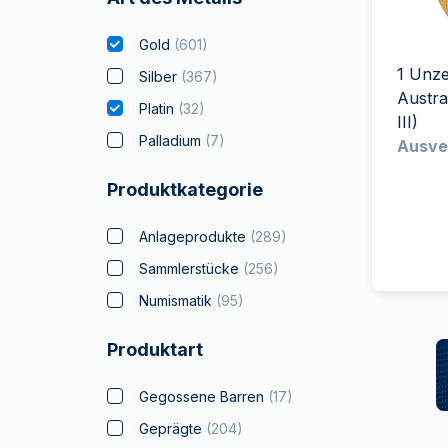
MwSt.-freies
Alle Gold Prod
Alle Silber P
Silber
Gold
(
601
)
Freunde
1 Unz
werben
Silber
(
367
)
Austra
Platin
(
32
)
III)
Palladium
(
7
)
Ausve
Produktkategorie
Anlageprodukte
(
289
)
Sammlerstücke
(
256
)
Numismatik
(
95
)
Produktart
Gegossene Barren
(
17
)
Geprägte
(
204
)