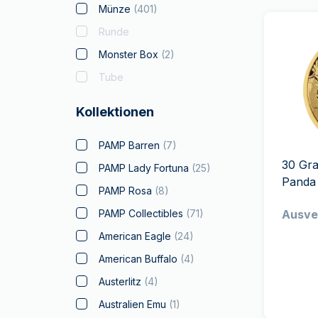
Münze
(
401
)
Runde
Monster Box
(
2
)
Tube
Kollektionen
PAMP Barren
(
7
)
30 Gr
PAMP Lady Fortuna
(
25
)
Panda
PAMP Rosa
(
8
)
PAMP Collectibles
(
71
)
Ausve
American Eagle
(
24
)
American Buffalo
(
4
)
Austerlitz
(
4
)
Australien Emu
(
1
)