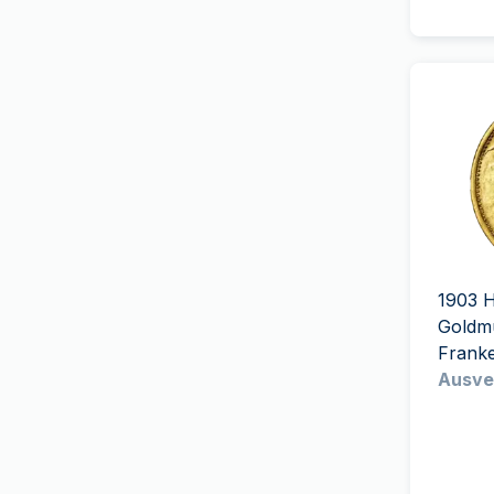
(
14
)
Royal Australian Mint
(
7
)
Royal Canadian Mint
(
30
)
Royal Dutch Mint
(
4
)
The Royal Mint
(
40
)
Royal Mint of Belgium
(
1
)
Royal Danish Mint
(
1
)
Royal Mint of Spain
(
9
)
South African Mint
(
39
)
1903 H
Swissmint
(
28
)
Goldm
Frank
T&S
(
1
)
Ausve
Umicore
(
2
)
US Mint
(
36
)
9Fine Mint
(
16
)