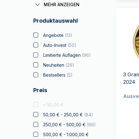
Coronas
(
1
)
MEHR ANZEIGEN
Batman
Produktauswahl
Big Five
(
4
)
Bitcoin
(
2
)
Angebote
(
13
)
Black Flag
Auto-Invest
(
50
)
Britannia
(
24
)
Limitierte Auflagen
(
96
)
Coca Cola
Neuheiten
(
29
)
Weihnachts
3 Gra
Bestsellers
(
5
)
Sammlerstücke
(
4
)
2024
Preis
Krypto
(
1
)
Ausve
Tschechische Löwe
(
7
)
< 50,00 €
Disney
(
3
)
50,00 € - 250,00 €
(
84
)
Diwali
(
4
)
250,00 € - 500,00 €
(
66
)
Drachmai
(
2
)
500,00 € - 1.000,00 €