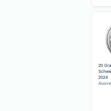
Star Wars
(
7
)
German Mint
(
5
)
Schwan
(
10
)
Gold Avenue
(
3
)
Schweizer Kulturgut
(
13
)
Griechische Munze
(
2
)
der französische Geist
(
3
)
Heimerle+Meule
(
2
)
Der Löwe und der Adler
Heraeus
(
21
)
(
3
)
Italienischen Staatlichen
Unesco
(
6
)
Münze
(
6
)
Vreneli
(
26
)
MDM
(
34
)
Tierkreis
(
12
)
20 Gr
Mexican Mint
(
5
)
Schwei
Britische Auswahl
(
44
)
Monnaie de Paris
(
56
)
2024
amerikanisches Erbe
(
3
)
PAMP Suisse
(
235
)
Ausve
Wonders of Australia
(
2
)
Perth Mint
(
101
)
Investorenpaket
(
2
)
Pressburg Mint
(
14
)
Überraschungs-Produkte