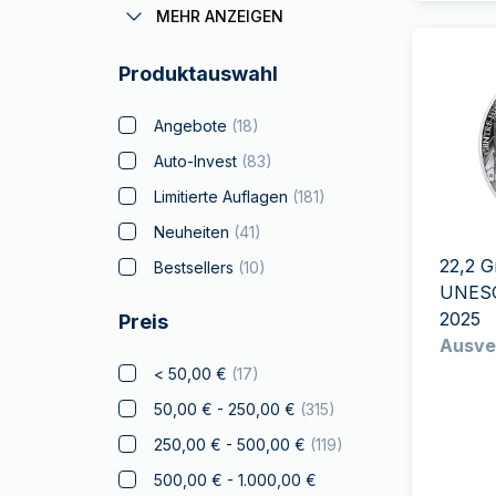
Coronas
(
1
)
MEHR ANZEIGEN
Batman
(
5
)
Produktauswahl
Big Five
(
8
)
Bitcoin
(
7
)
Angebote
(
18
)
Black Flag
(
4
)
Auto-Invest
(
83
)
Britannia
(
32
)
Limitierte Auflagen
(
181
)
Coca Cola
(
2
)
Neuheiten
(
41
)
Weihnachts
22,2 
Bestsellers
(
10
)
Sammlerstücke
(
12
)
UNESC
2025
Preis
Krypto
(
1
)
Ausve
Tschechische Löwe
(
15
)
< 50,00 €
(
17
)
Disney
(
11
)
50,00 € - 250,00 €
(
315
)
Diwali
(
7
)
250,00 € - 500,00 €
(
119
)
Drachmai
(
2
)
500,00 € - 1.000,00 €