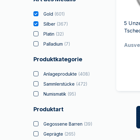
MwSt.-freies
Alle Gold Prod
Alle Silber P
Silber
Gold
(
601
)
Freunde
5 Unz
werben
Silber
(
367
)
Tsche
Platin
(
32
)
Palladium
(
7
)
Ausve
Produktkategorie
Anlageprodukte
(
408
)
Sammlerstücke
(
472
)
Numismatik
(
95
)
Produktart
Gegossene Barren
(
39
)
Geprägte
(
265
)