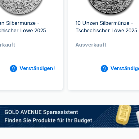
ukte anzeigen
rodukte anzeigen
100 Gramm
15 Kilogramm
Maple Leaf
Känguru
250 Gramm
Napoleon
Panda
1 Kilogramm
Panda
Kookaburra
en Silbermünze -
10 Unzen Silbermünze -
Philharmoniker
chischer Löwe 2025
Tschechischer Löwe 2025
Sovereign
rkauft
Ausverkauft
Vreneli
Verständigen!
Verständig