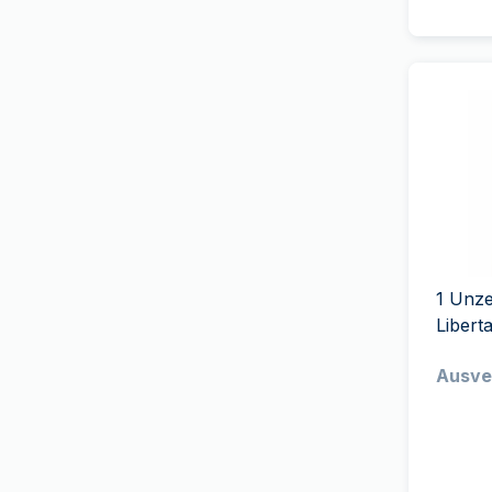
(
24
)
Royal Australian Mint
(
11
)
Royal Canadian Mint
(
50
)
Royal Dutch Mint
(
4
)
The Royal Mint
(
58
)
Royal Mint of Belgium
(
1
)
Royal Danish Mint
(
1
)
Royal Mint of Spain
(
9
)
South African Mint
(
53
)
1 Unze
Swissmint
(
49
)
Libert
T&S
(
24
)
Ausve
Umicore
(
4
)
US Mint
(
43
)
9Fine Mint
(
40
)