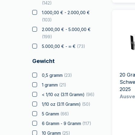
Drache
(
6
)
(
142
)
Elephant
(
8
)
1.000,00 € - 2.000,00 €
(
103
)
Falke
(
1
)
2.000,00 € - 5.000,00 €
Franc à Cheval
(
6
)
(
199
)
Geschenke &
5.000,00 € - ∞ €
(
73
)
Sammlerstücke
(
51
)
Gold zum Verschenken
Gewicht
(
14
)
Zertifizierte Münzen
(
11
)
20 Gr
0,5 gramm
(
23
)
Schwe
Känguru
(
24
)
1 gramm
(
21
)
2025
Koala
(
5
)
< 1/10 oz (3.11 Gramm)
(
96
)
Ausve
Kookaburra
(
8
)
1/10 oz (3.11 Gramm)
(
50
)
Krügerrand
(
42
)
5 Gramm
(
66
)
Wahrzeichen der Welt
(
13
)
6 Gramm - 9 Gramm
(
117
)
Lizenzierte Produkte
(
23
)
10 Gramm
(
25
)