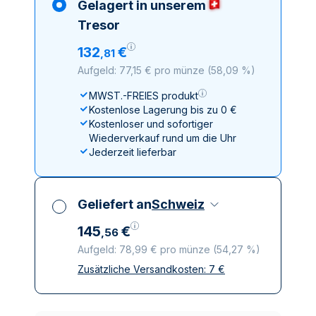
Gelagert in unserem
Tresor
132
€
,
81
Aufgeld: 77,15 € pro münze
(
58,09 %
)
MWST.-FREIES produkt
Kostenlose Lagerung bis zu 0 €
Kostenloser und sofortiger
Wiederverkauf rund um die Uhr
Jederzeit lieferbar
Geliefert an
Schweiz
145
€
,
56
Aufgeld: 78,99 € pro münze
(
54,27 %
)
Zusätzliche Versandkosten:
7
€
Alle Steuern inbegriffen
Versicherte und diskrete Lieferung
Vertrauenswürdige