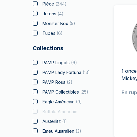
Pièce
(
244
)
Jetons
(
4
)
Monster Box
(
5
)
Tubes
(
6
)
Collections
PAMP Lingots
(
6
)
1 once
PAMP Lady Fortuna
(
13
)
Micke
PAMP Rosa
(
2
)
PAMP Collectibles
(
25
)
En rup
Eagle Américain
(
9
)
Buffalo Américain
Austerlitz
(
1
)
Émeu Australien
(
3
)