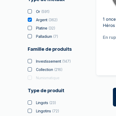
TVA
Parrainez vos
Or
(
591
)
amis
1 once
Argent
(
362
)
Héros
Platine
(
32
)
Palladium
(
7
)
En rup
Famille de produits
Investissement
(
147
)
Collection
(
216
)
Numismatique
Type de produit
Lingots
(
23
)
Lingotins
(
72
)