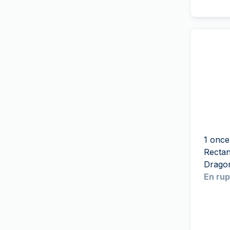
Royal Australian Mint
(
4
)
Royal Canadian Mint
(
24
)
Royal Dutch Mint
The Royal Mint
(
21
)
Royal Mint of Belgium
Monnaie Royale Danoise
Monnaie Royale
d'Espagne
South African Mint
(
12
)
1 once
Swissmint
(
21
)
Rectan
T&S
(
23
)
En rup
Umicore
(
2
)
US Mint
(
9
)
9Fine Mint
(
24
)