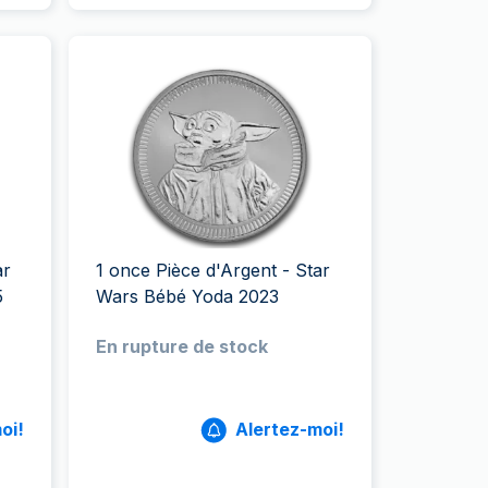
ar
1 once Pièce d'Argent - Star
5
Wars Bébé Yoda 2023
En rupture de stock
oi!
Alertez-moi!