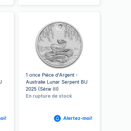
1 once Pièce d'Argent -
U
Australie Lunar Serpent BU
2025 (Série III)
En rupture de stock
oi!
Alertez-moi!