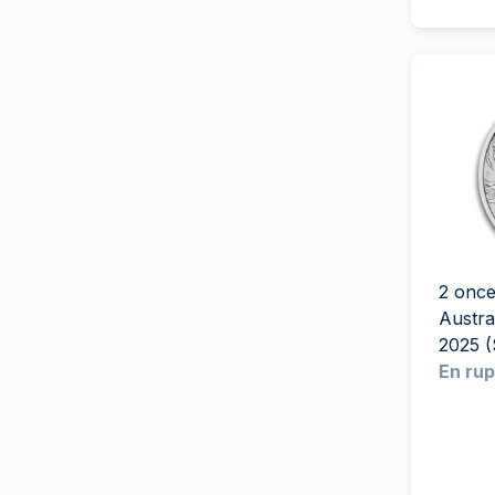
Patrimoine Suisse
(
13
)
German Mint
Le Génie Français
(
1
)
Gold Avenue
(
2
)
Le Lion at l'Aigle
(
2
)
Monnaie Grecque
Unesco
(
3
)
Heimerle+Meule
Vreneli
Heraeus
(
7
)
Zodiaque
Monnaie d'État italienne
Sélection Britannique
(
15
)
(
2
)
Héritage americain
MDM
(
1
)
Wonders of Australia
(
1
)
2 once
Mexican Mint
(
1
)
Austra
Pack investisseur
(
1
)
Monnaie de Paris
(
10
)
2025 (S
PAMP Suisse
(
87
)
En rup
Perth Mint
(
50
)
Monnaie de Pressburg
(
11
)
Producteur aléatoire
(
11
)