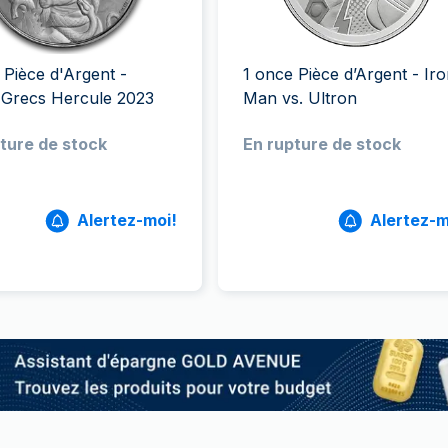
100 grammes
15 kg
Lunar
Maple Leaf
Monn
Mon
250 grammes
Maple Leaf
Panda
1 kg
Napoléon
Philharmonique
 Pièce d'Argent -
1 once Pièce d’Argent - Ir
Panda
 Grecs Hercule 2023
Man vs. Ultron
Philharmonique
ture de stock
En rupture de stock
Souverain
Vreneli
Alertez-moi!
Alertez-m