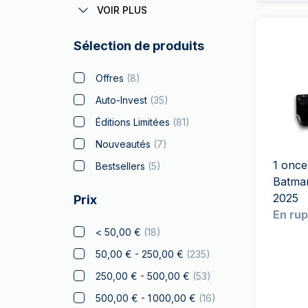
Coronas Autrichiens
VOIR PLUS
Batman
(
5
)
Sélection de produits
Big Five
(
4
)
Bitcoin
(
5
)
Offres
(
8
)
Black Flag
(
4
)
Auto-Invest
(
35
)
Britannia
(
14
)
Éditions Limitées
(
81
)
Coca Cola
(
2
)
Nouveautés
(
7
)
Collection Noël
(
8
)
1 once
Bestsellers
(
5
)
Batman
Crypto
2025
Prix
Lion Tchèque
(
8
)
En rup
Disney
(
8
)
< 50,00 €
(
18
)
Diwali
(
3
)
50,00 € - 250,00 €
(
235
)
Drachmai
250,00 € - 500,00 €
(
53
)
Dragon
(
2
)
500,00 € - 1 000,00 €
(
16
)