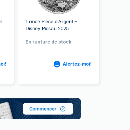
aie d'État italienne
naie d'État italienne
on
1 once Pièce d’Argent –
Disney Picsou 2025
En rupture de stock
oi!
Alertez-moi!