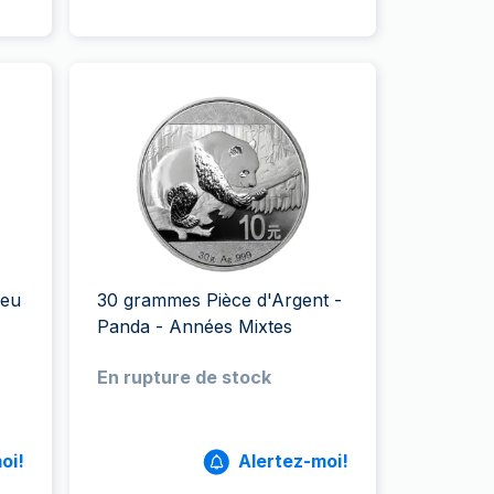
meu
30 grammes Pièce d'Argent -
Panda - Années Mixtes
En rupture de stock
oi!
Alertez-moi!