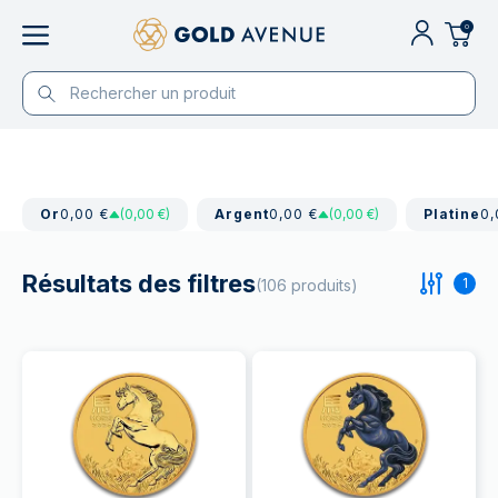
0
Or
0,00 €
(0,00 €)
Argent
0,00 €
(0,00 €)
Platine
0,
Résultats des filtres
1
(106 produits)