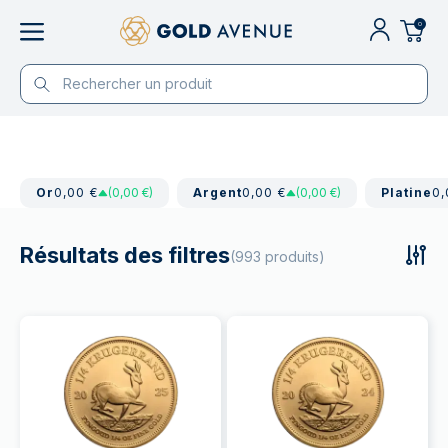
0
Or
0,00 €
(0,00 €)
Argent
0,00 €
(0,00 €)
Platine
0,
Résultats des filtres
(993 produits)