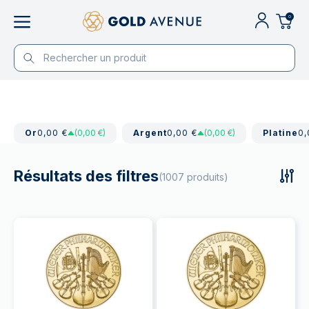
0
Or
0,00 €
(0,00 €)
Argent
0,00 €
(0,00 €)
Platine
0,
Résultats des filtres
(1007 produits)