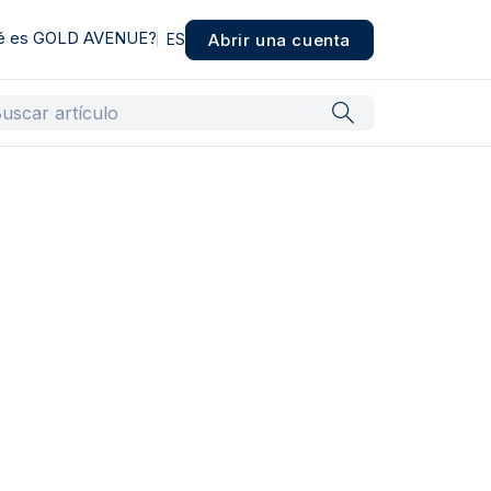
é es GOLD AVENUE?
Abrir una cuenta
ES