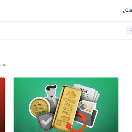
¿Qu
ados