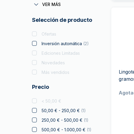
Coronas Monedas
VER MÁS
Batman
Selección de producto
Big Five
Bitcoin
Ofertas
Black Flag
Inversión automática
(
2
)
Britannia
Ediciones Limitadas
Coca Cola
Novedades
Coleccionables de
Lingot
Más vendidos
Navidad
gramo
Precio
Cripto
Agota
León Checo
< 50,00 €
Disney
50,00 € - 250,00 €
(
1
)
Diwali
250,00 € - 500,00 €
(
1
)
Drachmai
500,00 € - 1.000,00 €
(
1
)