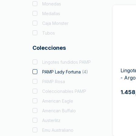
Monedas
Medallas
Caja Monster
Tubos
Colecciones
Lingotes fundidos PAMP
Lingot
PAMP Lady Fortuna
(
4
)
- Arg
PAMP Rosa
Coleccionables PAMP
1.458
American Eagle
American Buffalo
Austerlitz
Emu Australiano