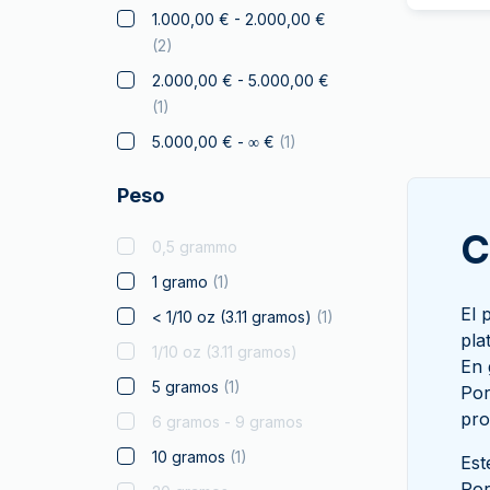
Dragón Australiano
1.000,00 € - 2.000,00 €
Elefante
(
2
)
Halcón
2.000,00 € - 5.000,00 €
(
1
)
Franc a Cheval
5.000,00 € - ∞ €
(
1
)
Regalos y coleccionables
Oro para Regalar
Peso
Monedas certificadas
C
0,5 grammo
Canguro
1 gramo
(
1
)
Koala
El 
< 1/10 oz (3.11 gramos)
(
1
)
Kookaburra
pla
1/10 oz (3.11 gramos)
Krugerrand
En 
5 gramos
(
1
)
Monumentos del mundo
Por
pro
6 gramos - 9 gramos
Productos con Licencia
10 gramos
(
1
)
Louis de Oro
Est
Por