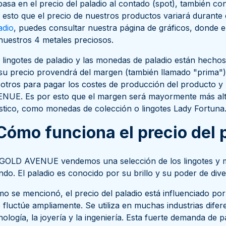
basa en el precio del paladio al contado (spot), también 
 esto que el precio de nuestros productos variará durante 
adio
, puedes consultar nuestra página de gráficos, donde e
nuestros 4 metales preciosos.
 lingotes de paladio y las monedas de paladio están hechos
su precio provendrá del margen (también llamado "prima"), 
otros para pagar los costes de producción del producto y
NUE. Es por esto que el margen será mayormente más alt
ístico, como monedas de colección o lingotes Lady Fortuna
Cómo funciona el precio del 
GOLD AVENUE vendemos una selección de los lingotes y m
do. El paladio es conocido por su brillo y su poder de diver
o se mencionó, el precio del paladio está influenciado p
 fluctúe ampliamente. Se utiliza en muchas industrias dife
nología, la joyería y la ingeniería. Esta fuerte demanda de p