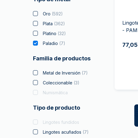
Plata sin IVA
Todos los pro
Recomienda a
Oro
(
592
)
tus amigos
Lingot
Plata
(
362
)
- PAM
Platino
(
32
)
Paladio
(
7
)
77,05
Familia de productos
Metal de Inversión
(
7
)
Coleccionable
(
3
)
Numismática
Tipo de producto
Lingotes fundidos
Lingotes acuñados
(
7
)