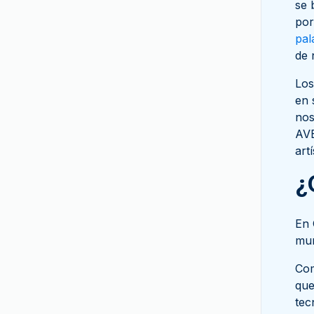
Herencia Suiza
se 
Casa de la Moneda
por
El genio francés
Alemana
pal
El León y el Aguila
de 
Gold Avenue
Unesco
Ceca griega
Los
Vreneli
en 
Heimerle+Meule
Zodiaco
nos
Heraeus
AVE
Selección Británica
Casa de la Moneda Italiana
art
Herencia Americana
MDM
¿
Wonders of Australia
Mexican Mint
Paquete Inversor
Casa de la Moneda de
En 
París
mun
PAMP Suisse
(
4
)
Com
Casa de la Moneda de
que
Perth
tec
Pressburg Mint