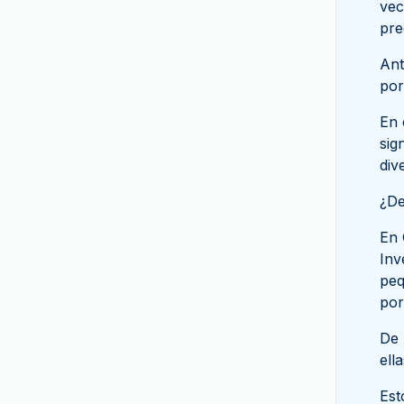
vec
pre
Ceca Aleatoria
Real Casa de la Moneda
Ant
de Australia
por
Real Casa de la Moneda
En 
de Canadá
sig
Real Casa de la Moneda
div
de los Países Bajos
¿De
The Royal Mint
En 
Real Casa de la Moneda
Inv
de Bélgica
peq
Royal Danish Mint
por
Real Casa de la Moneda
De 
de España
ell
Casa de la Moneda de
Sudáfrica
Est