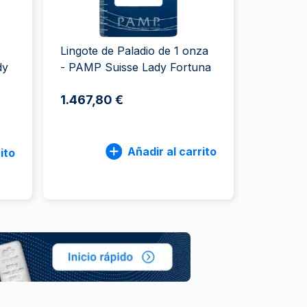
a de la Moneda de Perth
issmint
ssmint
Lingote de Paladio de 1 onza
dy
- PAMP Suisse Lady Fortuna
1.467,80 €
Añadir al carrito
ito