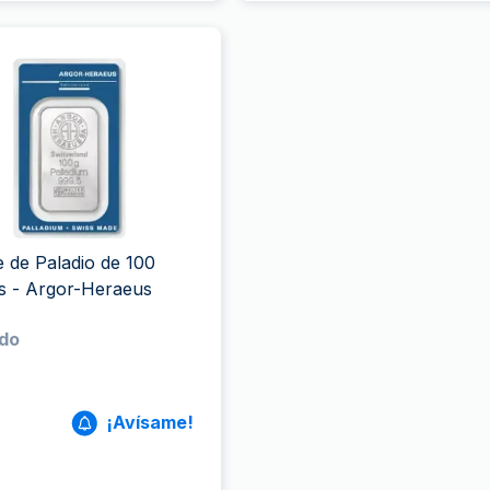
e de Paladio de 100
s - Argor-Heraeus
do
¡Avísame!