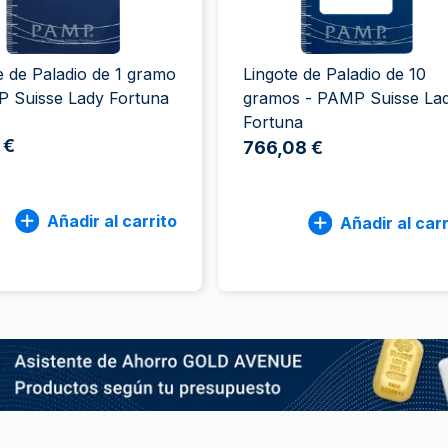
ductos de plata
100 gramos
15 kg
Filarmónica
Lunar
Cas
Sw
250 gramos
American Eagle
Arca de Noé
Swi
1 kg
Canguro
e de Paladio de 1 gramo
Lingote de Paladio de 10
Napoleon
P Suisse Lady Fortuna
gramos - PAMP Suisse La
Fortuna
Vreneli
 €
766,08 €
Lunar
Añadir al carrito
Añadir al carr