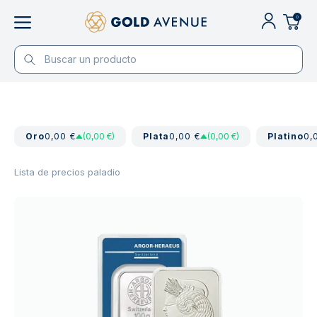
0
Oro
0,00 €
(0,00 €)
Plata
0,00 €
(0,00 €)
Platino
0,
Lista de precios paladio