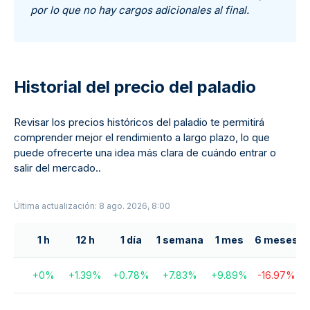
por lo que no hay cargos adicionales al final.
Historial del precio del paladio
Revisar los precios históricos del paladio te permitirá
comprender mejor el rendimiento a largo plazo, lo que
puede ofrecerte una idea más clara de cuándo entrar o
salir del mercado..
Última actualización: 8 ago. 2026, 8:00
1 h
12 h
1 día
1 semana
1 mes
6 meses
+
0
%
+
1.39
%
+
0.78
%
+
7.83
%
+
9.89
%
-16.97
%