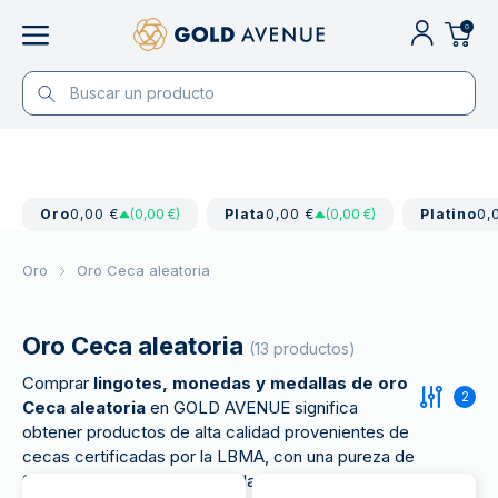
0
Oro
0,00 €
(0,00 €)
Plata
0,00 €
(0,00 €)
Platino
0,
Oro
Oro Ceca aleatoria
Oro Ceca aleatoria
(13 productos)
Comprar
lingotes, monedas y medallas de oro
2
Ceca aleatoria
en GOLD AVENUE significa
obtener productos de alta calidad provenientes de
cecas certificadas por la LBMA, con una pureza de
999,9 (24 quilates). Recibes la misma pureza y