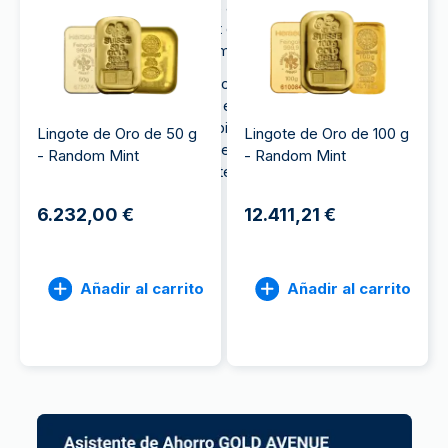
calidad, pero a un precio más accesible, lo que
convierte al
oro
Random Mint en una excelente
opción para quienes buscan maximizar su inversión.
Simplemente elige el producto que se ajuste a tu
presupuesto -seleccionando el metal, el peso y la
pureza que prefieras - y recibirás un lingote,
Lingote de Oro de 50 g
Lingote de Oro de 100 g
moneda o medalla aleatoria de una ceca
- Random Mint
- Random Mint
reconocida internacionalmente.
6.232,00 €
12.411,21 €
Añadir al carrito
Añadir al carrito