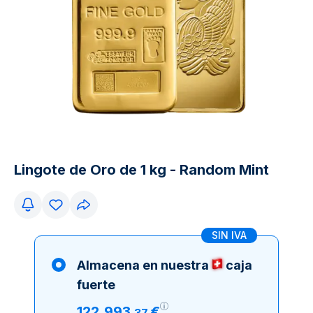
Lingote de Oro de 1 kg - Random Mint
SIN IVA
Almacena en nuestra
caja
fuerte
122
.
993
€
,
37