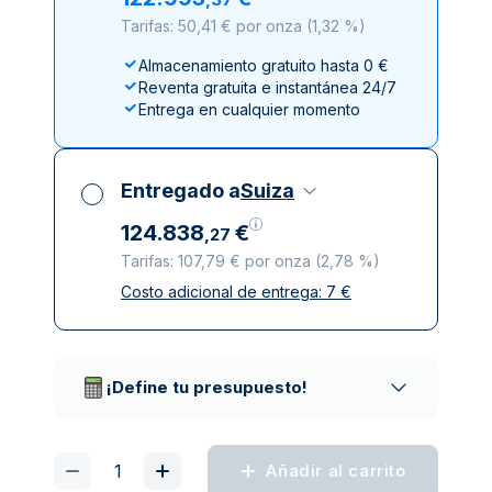
Tarifas: 50,41 € por onza
(
1,32 %
)
Almacenamiento gratuito hasta 0 €
Reventa gratuita e instantánea 24/7
Entrega en cualquier momento
Entregado a
Suiza
124
.
838
€
,
27
Tarifas: 107,79 € por onza
(
2,78 %
)
Costo adicional de entrega:
7
€
Impuestos incluidos
Entrega asegurada y discreta
Empresas de reparto de confianza
¡Define tu presupuesto!
Añadir al carrito