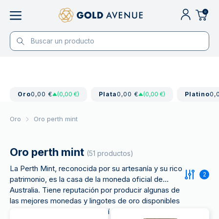
0
Oro
0,00 €
(0,00 €)
Plata
0,00 €
(0,00 €)
Platino
0,
Oro
Oro perth mint
Oro perth mint
(51 productos)
La Perth Mint, reconocida por su artesanía y su rico
2
patrimonio, es la casa de la moneda oficial de
Australia. Tiene reputación por producir algunas de
las mejores monedas y lingotes de oro disponibles
en el mercado mundial, de ahí su popularidad entre