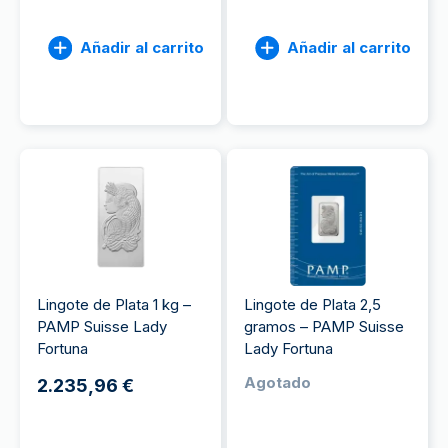
Añadir al carrito
Añadir al carrito
Lingote de Plata 1 kg –
Lingote de Plata 2,5
PAMP Suisse Lady
gramos – PAMP Suisse
Fortuna
Lady Fortuna
Agotado
2.235,96 €