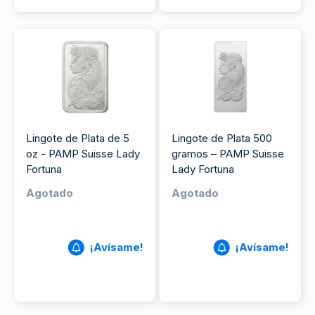
Lingote de Plata de 5
Lingote de Plata 500
oz - PAMP Suisse Lady
gramos – PAMP Suisse
Fortuna
Lady Fortuna
Agotado
Agotado
¡Avísame!
¡Avísame!