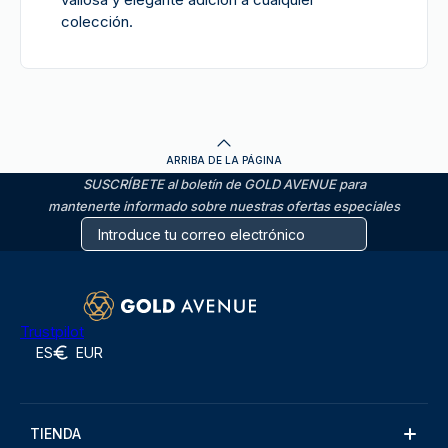
colección.
ARRIBA DE LA PÁGINA
SUSCRÍBETE al boletín de GOLD AVENUE para
mantenerte informado sobre nuestras ofertas especiales
Trustpilot
ES
EUR
TIENDA