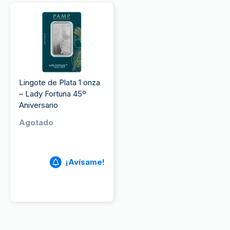
Lingote de Plata 1 onza
– Lady Fortuna 45º
Aniversario
Agotado
¡Avísame!