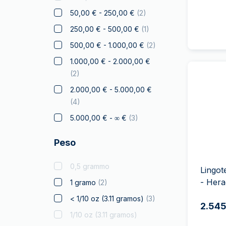
Disney
50,00 € - 250,00 €
(
2
)
Diwali
250,00 € - 500,00 €
(
1
)
Drachmai
500,00 € - 1.000,00 €
(
2
)
Dragón Australiano
1.000,00 € - 2.000,00 €
Elefante
(
2
)
Halcón
2.000,00 € - 5.000,00 €
(
4
)
Franc a Cheval
5.000,00 € - ∞ €
(
3
)
Regalos y coleccionables
Oro para Regalar
Peso
Monedas certificadas
0,5 grammo
Canguro
Lingot
- Hera
1 gramo
(
2
)
Koala
< 1/10 oz (3.11 gramos)
(
3
)
Kookaburra
2.545
1/10 oz (3.11 gramos)
Krugerrand