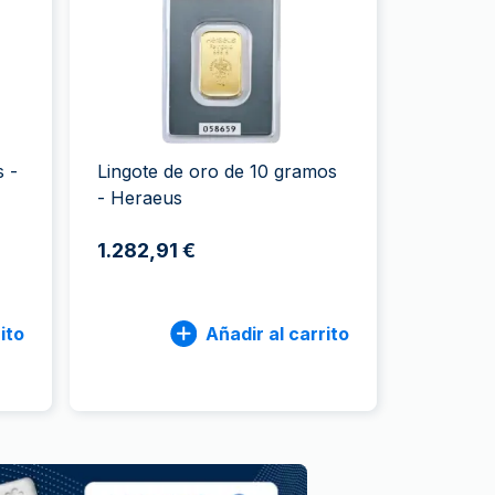
a de la Moneda de Perth
issmint
ssmint
s -
Lingote de oro de 10 gramos
- Heraeus
1.282,91 €
ito
Añadir al carrito