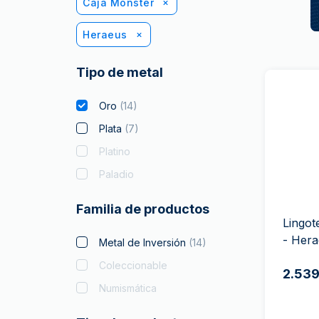
Caja Monster
Heraeus
Tipo de metal
Oro
(
14
)
Plata
(
7
)
Platino
Paladio
Familia de productos
Lingot
- Her
Metal de Inversión
(
14
)
Coleccionable
2.539
Numismática