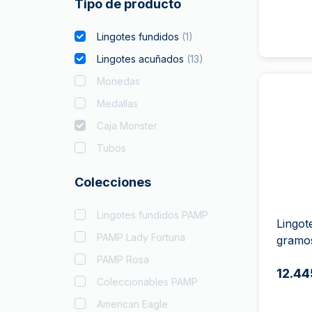
Tipo de producto
Lingotes fundidos
(
1
)
Lingotes acuñados
(
13
)
Monedas
Medallas
Caja Monster
Tubos
Colecciones
Lingotes fundidos PAMP
Lingot
PAMP Lady Fortuna
gramo
PAMP Rosa
12.44
Coleccionables PAMP
American Eagle