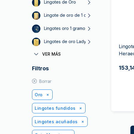
Plata sin IVA
Lingotes de Oro
Todos los pro
Recomienda a
Lingote de oro de 1 oz
tus amigos
Lingotes oro 1 gramo
Lingotes de oro Lady Fortuna
Lingot
Herae
VER MÁS
Lingote oro 50 g
153,1
Filtros
Oro perth mint
Borrar
Oro
Lingotes fundidos
Lingotes acuñados