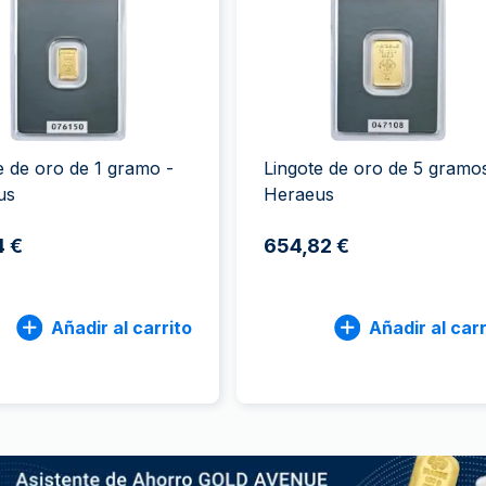
ductos de plata
100 gramos
15 kg
Filarmónica
Lunar
Cas
Sw
250 gramos
American Eagle
Arca de Noé
Swi
1 kg
Canguro
Napoleon
Vreneli
e de oro de 1 gramo -
Lingote de oro de 5 gramo
Lunar
us
Heraeus
4 €
654,82 €
Añadir al carrito
Añadir al carr