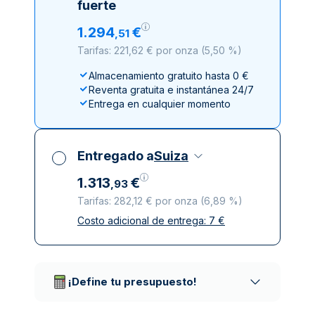
fuerte
1
.
294
€
,
51
Tarifas: 221,62 € por onza
(
5,50 %
)
Almacenamiento gratuito hasta 0 €
Reventa gratuita e instantánea 24/7
Entrega en cualquier momento
Entregado a
Suiza
1
.
313
€
,
93
Tarifas: 282,12 € por onza
(
6,89 %
)
Costo adicional de entrega:
7
€
Impuestos incluidos
Entrega asegurada y discreta
Empresas de reparto de confianza
¡Define tu presupuesto!