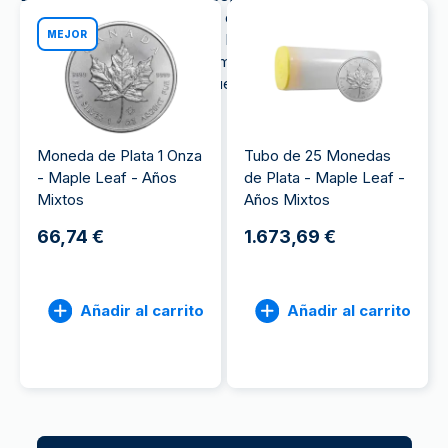
plata se ha convertido en una de las favoritas entre
MEJOR
inversores de todo el mundo. Destaca por su
diseño emblemático, su altísimo nivel de pureza y
sus características únicas, que la diferencian de
otras monedas de plata.
Moneda de Plata 1 Onza
Tubo de 25 Monedas
- Maple Leaf - Años
de Plata - Maple Leaf -
Mixtos
Años Mixtos
66,74 €
1.673,69 €
Añadir al carrito
Añadir al carrito