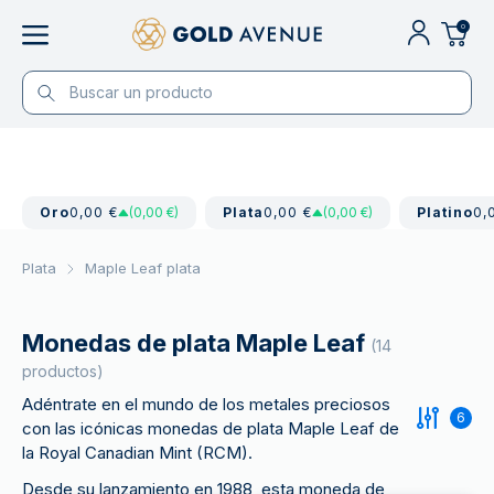
0
Oro
0,00 €
(0,00 €)
Plata
0,00 €
(0,00 €)
Platino
0,
Plata
Maple Leaf plata
Monedas de plata Maple Leaf
(14
productos)
Adéntrate en el mundo de los metales preciosos
6
con las icónicas monedas de plata Maple Leaf de
la Royal Canadian Mint (RCM).
Desde su lanzamiento en 1988, esta moneda de