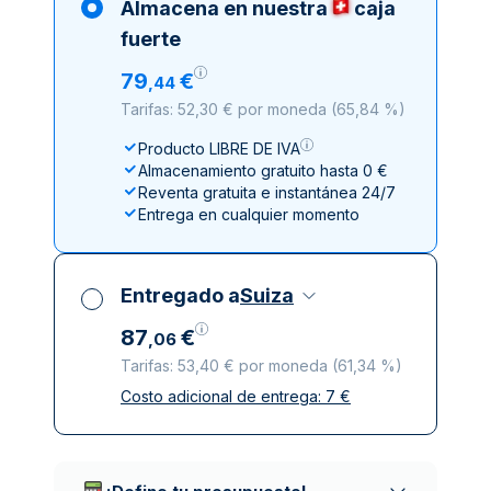
Almacena en nuestra
caja
fuerte
79
€
,
44
Tarifas: 52,30 € por moneda
(
65,84 %
)
Producto LIBRE DE IVA
Almacenamiento gratuito hasta 0 €
Reventa gratuita e instantánea 24/7
Entrega en cualquier momento
Entregado a
Suiza
87
€
,
06
Tarifas: 53,40 € por moneda
(
61,34 %
)
Costo adicional de entrega:
7
€
Impuestos incluidos
Entrega asegurada y discreta
Empresas de reparto de confianza