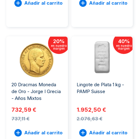
Añadir al carrito
Añadir al carrito
20
%
40
%
en nuestro
en nuestro
margen
margen
20 Dracmas Moneda
Lingote de Plata 1 kg -
de Oro - Jorge I Grecia
PAMP Suisse
- Años Mixtos
732,59 €
1.952,50 €
737,11 €
2.076,63 €
Añadir al carrito
Añadir al carrito