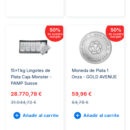
50
%
50
%
en nuestro
en nuestro
margen
margen
15x1 kg Lingotes de
Moneda de Plata 1
Plata Caja Monster -
Onza - GOLD AVENUE
PAMP Suisse
28.770,78 €
59,96 €
31.044,72 €
64,78 €
Añadir al carrito
Añadir al carrito