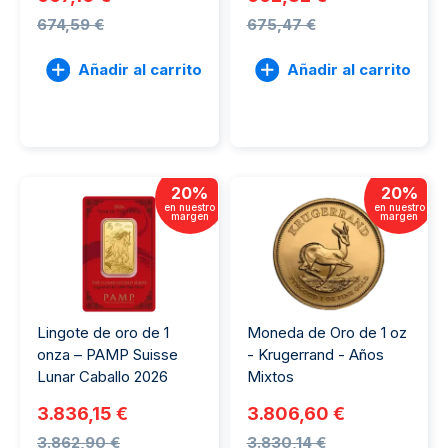
674,59 €
675,47 €
Añadir al carrito
Añadir al carrito
20
%
20
%
en nuestro
en nuestro
margen
margen
Lingote de oro de 1
Moneda de Oro de 1 oz
onza – PAMP Suisse
- Krugerrand - Años
Lunar Caballo 2026
Mixtos
3.836,15 €
3.806,60 €
3.862,90 €
3.830,14 €