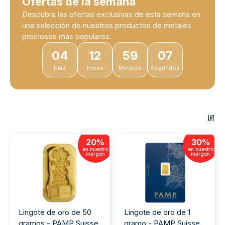
Ofertas de la semana
Descubra las ofertas exclusivas de esta semana en
una selección de nuestros productos de metales
preciosos más populares.
04
12
59
07
Días
Horas
Minutos
Segundos
20
%
30
%
en nuestro
en nuestro
margen
margen
Lingote de oro de 50
Lingote de oro de 1
gramos - PAMP Suisse
gramo - PAMP Suisse