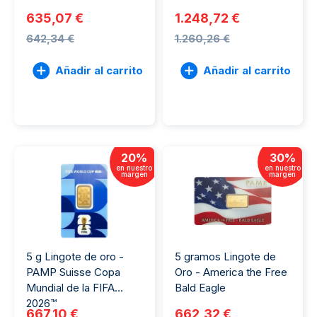
635,07 €
1.248,72 €
642,34 €
1.260,26 €
Añadir al carrito
Añadir al carrito
20
%
30
%
en nuestro
en nuestro
margen
margen
5 g Lingote de oro -
5 gramos Lingote de
PAMP Suisse Copa
Oro - America the Free
Mundial de la FIFA
Bald Eagle
2026™
667,10 €
662,32 €