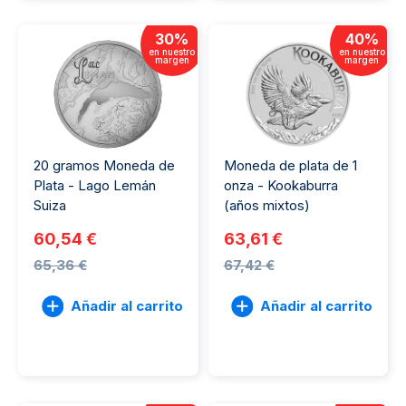
30
%
40
%
en nuestro
en nuestro
margen
margen
20 gramos Moneda de
Moneda de plata de 1
Plata - Lago Lemán
onza - Kookaburra
Suiza
(años mixtos)
60,54 €
63,61 €
65,36 €
67,42 €
Añadir al carrito
Añadir al carrito