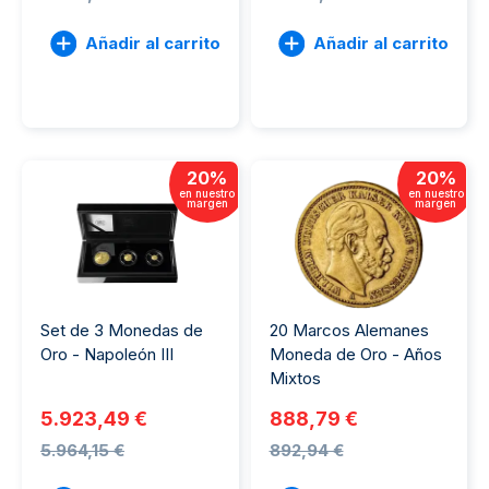
Añadir al carrito
Añadir al carrito
20
%
20
%
en nuestro
en nuestro
margen
margen
Set de 3 Monedas de
20 Marcos Alemanes
Oro - Napoleón III
Moneda de Oro - Años
Mixtos
5.923,49 €
888,79 €
5.964,15 €
892,94 €