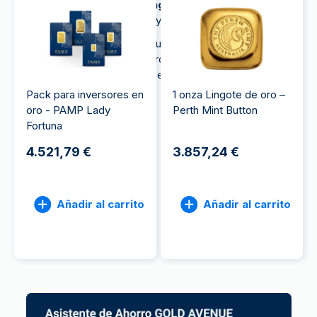
experimentados
comprar lingotes de oro
adaptados a su presupuesto y objetivos.
Invertir en lingotes de oro es una forma directa y
transparente de acceder al oro físico, un activo
tangible, reconocido en todo el mundo y fácil de
intercambiar.
Pack para inversores en
1 onza Lingote de oro –
oro - PAMP Lady
Perth Mint Button
Fortuna
4.521,79 €
3.857,24 €
Añadir al carrito
Añadir al carrito