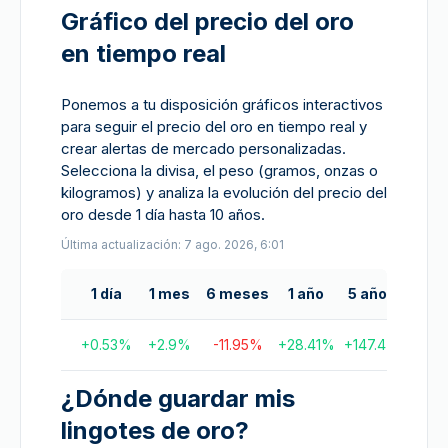
Gráfico del precio del oro
en tiempo real
Ponemos a tu disposición gráficos interactivos
para seguir el precio del oro en tiempo real y
crear alertas de mercado personalizadas.
Selecciona la divisa, el peso (gramos, onzas o
kilogramos) y analiza la evolución del precio del
oro desde 1 día hasta 10 años.
Última actualización: 7 ago. 2026, 6:01
1 día
1 mes
6 meses
1 año
5 años
10 a
+
0.53
%
+
2.9
%
-11.95
%
+
28.41
%
+
147.4
%
+
208.
¿Dónde guardar mis
lingotes de oro?