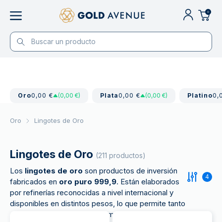
0
Oro
0,00 €
(0,00 €)
Plata
0,00 €
(0,00 €)
Platino
0,
Oro
Lingotes de Oro
Lingotes de Oro
(211 productos)
Los
lingotes de oro
son productos de inversión
4
fabricados en
oro puro 999,9
. Están elaborados
por refinerías reconocidas a nivel internacional y
disponibles en distintos pesos, lo que permite tanto
a inversores principiantes como a perfiles más