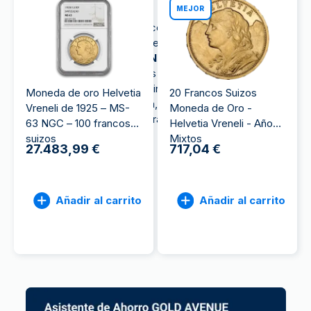
en oro físico.
MEJOR
Moneda Napoleón (también conocida como
moneda Luis de Oro
), Krugerrand, Maple Leaf y
muchas más: en
GOLD AVENUE
encontrarás una
amplia selección de monedas de oro de alta
calidad, pensadas tanto para inversores como para
Moneda de oro Helvetia
20 Francos Suizos
coleccionistas. Época, origen, pureza o peso:
Vreneli de 1925 – MS-
Moneda de Oro -
existe una moneda de oro para cada perfil.
63 NGC – 100 francos
Helvetia Vreneli - Años
suizos
Mixtos
27.483,99 €
717,04 €
Añadir al carrito
Añadir al carrito