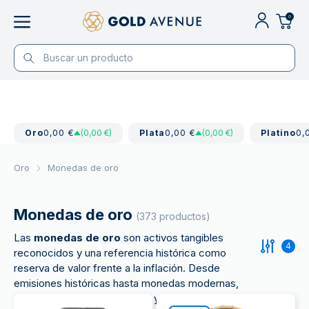
0
Oro
0,00 €
(0,00 €)
Plata
0,00 €
(0,00 €)
Platino
0,
Oro
Monedas de oro
Monedas de oro
(373 productos)
Las
monedas de oro
son activos tangibles
4
reconocidos y una referencia histórica como
reserva de valor frente a la inflación. Desde
emisiones históricas hasta monedas modernas,
ofrecen una forma accesible y atractiva de invertir