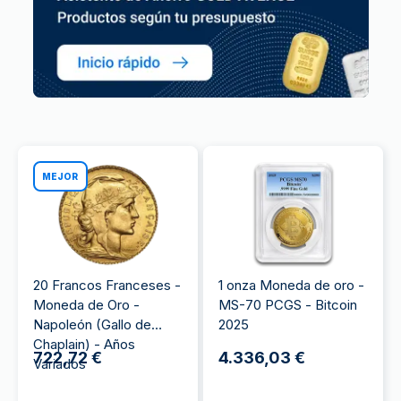
MEJOR
20 Francos Franceses -
1 onza Moneda de oro -
Moneda de Oro -
MS-70 PCGS - Bitcoin
Napoleón (Gallo de
2025
Chaplain) - Años
722,72 €
4.336,03 €
Variados