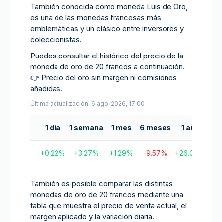
También conocida como moneda Luis de Oro,
es una de las monedas francesas más
emblemáticas y un clásico entre inversores y
coleccionistas.
Puedes consultar el histórico del precio de la
moneda de oro de 20 francos a continuación.
👉
Precio del oro sin margen ni comisiones
añadidas.
Última actualización: 6 ago. 2026, 17:00
1 día
1 semana
1 mes
6 meses
1 año
5 
+
0.22
%
+
3.27
%
+
1.29
%
-9.57
%
+
26.07
%
+
14
También es posible comparar las distintas
monedas de oro de 20 francos mediante una
tabla que muestra el precio de venta actual, el
margen aplicado y la variación diaria.