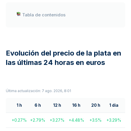
Tabla de contenidos
Evolución del precio de la plata en
las últimas 24 horas en euros
Última actualización: 7 ago. 2026, 8:01
1 h
6 h
12 h
16 h
20 h
1 día
+
0.27
%
+
2.79
%
+
3.27
%
+
4.48
%
+
3.5
%
+
3.29
%