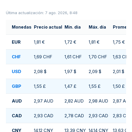
Última actualización: 7 ago. 2026, 8:48
Monedas
Precio actual
Min. día
Máx. día
Promedio
EUR
1,81 €
1,72 €
1,81 €
1,75 €
CHF
1,69 CHF
1,61 CHF
1,70 CHF
1,63 CHF
USD
2,08 $
1,97 $
2,09 $
2,01 $
GBP
1,55 £
1,47 £
1,55 £
1,50 £
AUD
2,97 AUD
2,82 AUD
2,98 AUD
2,87 AU
CAD
2,93 CAD
2,78 CAD
2,93 CAD
2,83 CA
CNY
14,12 CNY
13,39 CNY
14,14 CNY
13,63 CN