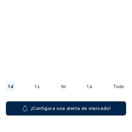
1 d
1 s
1m
1 a
Todo
¡Configura una alerta de mercado!