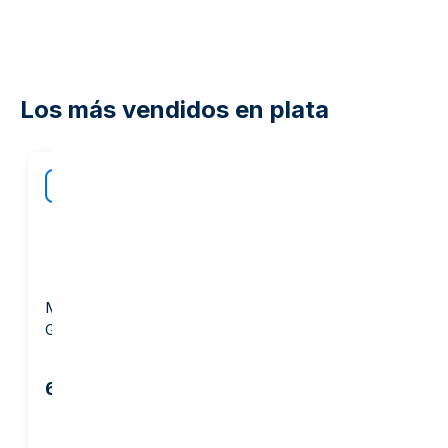
Los más vendidos en plata
40
en nuest
MEJOR
marge
Moneda de Plata 1 Onza -
Lingote de Plata 1 kg -
GOLD AVENUE
PAMP Suisse
66,85 €
2.019,02 €
2.143,14 €