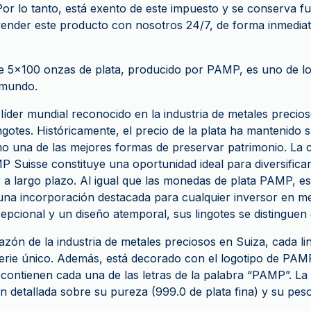
Por lo tanto, está exento de este impuesto y se conserva fu
ender este producto con nosotros 24/7, de forma inmediat
 5x100 onzas de plata, producido por PAMP, es uno de los
 mundo.
íder mundial reconocido en la industria de metales precio
ngotes. Históricamente, el precio de la plata ha mantenido s
o una de las mejores formas de preservar patrimonio. La
P Suisse constituye una oportunidad ideal para diversificar
 a largo plazo. Al igual que las monedas de plata PAMP, es
na incorporación destacada para cualquier inversor en me
epcional y un diseño atemporal, sus lingotes se distinguen
azón de la industria de metales preciosos en Suiza, cada l
erie único. Además, está decorado con el logotipo de PAM
 contienen cada una de las letras de la palabra “PAMP”. La
n detallada sobre su pureza (999.0 de plata fina) y su peso