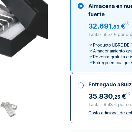
ductos de plata
100 gramos
15 kg
Filarmónica
Lunar
Cas
Sw
Almacena en nu
250 gramos
American Eagle
Arca de Noé
Swi
fuerte
1 kg
Canguro
32
.
691
€
,
83
Napoleon
Tarifas: 8,57 € por on
Vreneli
Producto LIBRE DE 
Lunar
Almacenamiento grat
Reventa gratuita e 
Entrega en cualqui
Entregado a
Sui
35
.
830
€
,
25
Tarifas: 9,48 € por on
Costo adicional de en
Impuestos incluidos
Entrega asegurada 
Empresas de repart