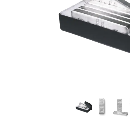
Plata sin IVA
Todos los pro
Recomienda a
tus amigos