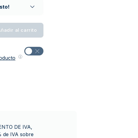
sto!
ñadir al carrito
roducto
XENTO DE IVA,
% de IVA sobre