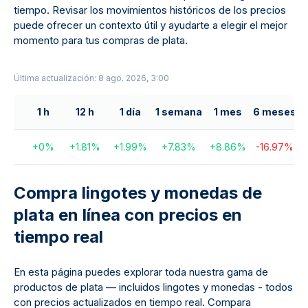
tiempo. Revisar los movimientos históricos de los precios
puede ofrecer un contexto útil y ayudarte a elegir el mejor
momento para tus compras de plata.
Última actualización: 8 ago. 2026, 3:00
1 h
12 h
1 día
1 semana
1 mes
6 meses
+
0
%
+
1.81
%
+
1.99
%
+
7.83
%
+
8.86
%
-16.97
%
Compra lingotes y monedas de
plata en línea con precios en
tiempo real
En esta página puedes explorar toda nuestra gama de
productos de plata — incluidos lingotes y monedas - todos
con precios actualizados en tiempo real. Compara