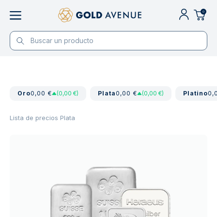
0
Oro
0,00 €
(0,00 €)
Plata
0,00 €
(0,00 €)
Platino
0,
Lista de precios Plata