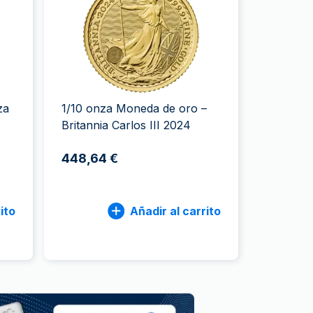
a de la Moneda de Perth
issmint
ssmint
za
1/10 onza Moneda de oro –
Britannia Carlos III 2024
448,64 €
ito
Añadir al carrito