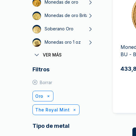
Plata sin IVA
Monedas de oro
Recomienda a
Monedas de oro Britannia
tus amigos
Soberano Oro
Monedas oro 1 oz
Moneda
BU - B
VER MÁS
Krugerrand Oro
433,8
Filtros
Royal Australian Mint
Maple Leaf Oro
Borrar
Vreneli
Oro
The Royal Mint
Tipo de metal