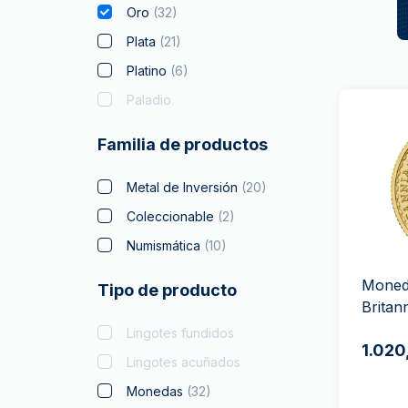
Oro
(
32
)
Plata
(
21
)
Platino
(
6
)
Paladio
Familia de productos
Metal de Inversión
(
20
)
Coleccionable
(
2
)
Numismática
(
10
)
Moneda
Tipo de producto
Britan
Lingotes fundidos
1.020
Lingotes acuñados
Monedas
(
32
)