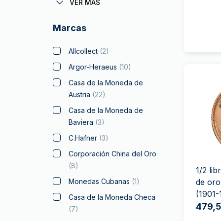
11 gramos - 30 gramos
(
3
)
VER MÁS
Cruz de Malta
1 oz (31.10 gramos)
(
10
)
Maple Leaf
Marcas
50 gramos
Libertad de Mexico
100 gramos
Mitos y Leyendas
Allcollect
(
2
)
250 gramos
Napoleon
Argor-Heraeus
(
10
)
10 oz
Arca de Noé
Casa de la Moneda de
Austria
(
22
)
500 gramos
Panda
Casa de la Moneda de
1 kilo
Filarmónica
Baviera
(
3
)
100 oz
Plata pare Regalar
C.Hafner
(
3
)
5 kilos
Soberano
(
10
)
Corporación China del Oro
15 kilos
Doblón Español
(
8
)
1/2 li
Star Wars
Monedas Cubanas
(
1
)
de oro
Cisne
(1901-
Casa de la Moneda Checa
479,5
Herencia Suiza
(
7
)