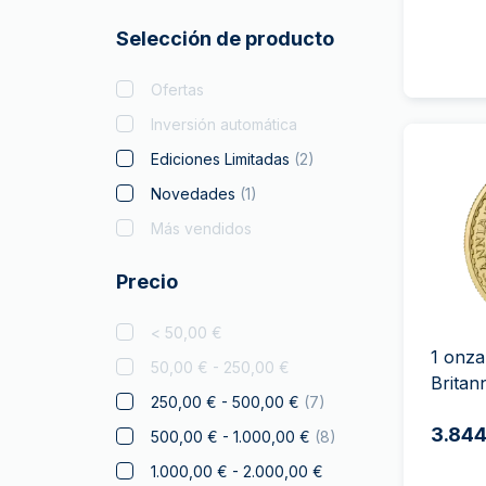
Batman
Selección de producto
Big Five
Bitcoin
Ofertas
Black Flag
Inversión automática
Britannia
(
18
)
Ediciones Limitadas
(
2
)
Coca Cola
Novedades
(
1
)
Coleccionables de
Más vendidos
Navidad
Precio
Cripto
León Checo
< 50,00 €
Disney
1 onz
50,00 € - 250,00 €
Britan
Diwali
250,00 € - 500,00 €
(
7
)
Drachmai
3.844
500,00 € - 1.000,00 €
(
8
)
Dragón Australiano
1.000,00 € - 2.000,00 €