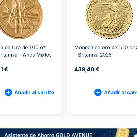
100 gramos
15 kg
Filarmónica
Lunar
Cas
Sw
250 gramos
American Eagle
Arca de Noé
Swi
1 kg
Canguro
Napoleon
Vreneli
 de Oro de 1/10 oz
Moneda de oro de 1/10 on
Lunar
ritannia - Años Mixtos
- Britannia 2026
1 €
439,40 €
Añadir al carrito
Añadir al carr