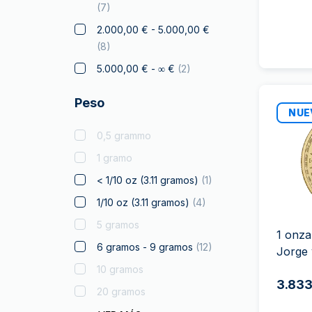
Elefante
(
7
)
Halcón
2.000,00 € - 5.000,00 €
(
8
)
Franc a Cheval
5.000,00 € - ∞ €
(
2
)
Regalos y coleccionables
Oro para Regalar
Peso
NUE
Monedas certificadas
0,5 grammo
Canguro
1 gramo
Koala
< 1/10 oz (3.11 gramos)
(
1
)
Kookaburra
1/10 oz (3.11 gramos)
(
4
)
Krugerrand
5 gramos
Monumentos del mundo
1 onza
6 gramos - 9 gramos
(
12
)
Productos con Licencia
Jorge 
10 gramos
Louis de Oro
3.833
20 gramos
Lunar