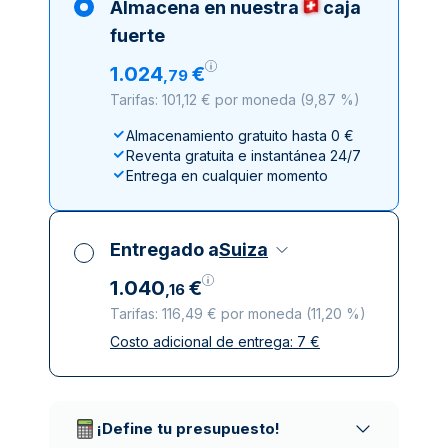
Almacena en nuestra
caja
fuerte
1
.
024
€
,
79
Tarifas: 101,12 € por moneda
(
9,87 %
)
Almacenamiento gratuito hasta 0 €
Reventa gratuita e instantánea 24/7
Entrega en cualquier momento
Entregado a
Suiza
1
.
040
€
,
16
Tarifas: 116,49 € por moneda
(
11,20 %
)
Costo adicional de entrega:
7
€
Impuestos incluidos
Entrega asegurada y discreta
Empresas de reparto de confianza
¡Define tu presupuesto!