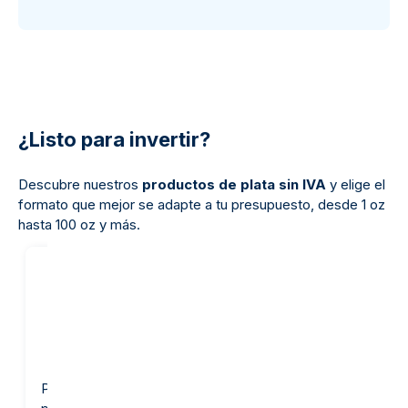
¿Listo para invertir?
Descubre nuestros
productos de plata sin IVA
y elige el
formato que mejor se adapte a tu presupuesto, desde 1 oz
hasta 100 oz y más.
40
en nuest
marge
Pack para inversores en
Lingote de Plata 1 kg -