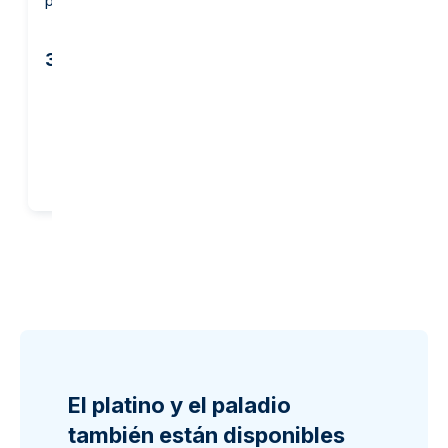
plata - PAMP Suisse
PAMP Suisse
3.803,81 €
2.036,05 €
2.160,15 €
Añadir al carrito
Añadir al carrito
El platino y el paladio
también están disponibles