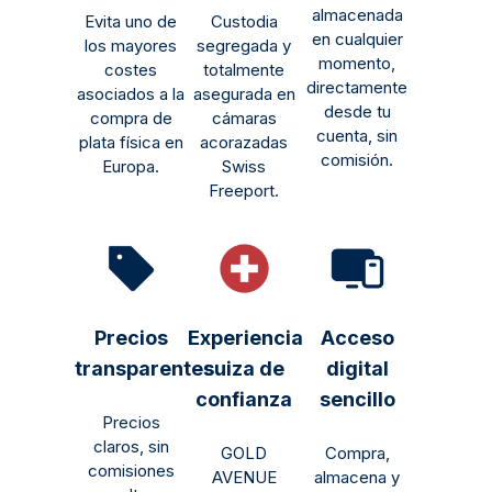
almacenada
Evita uno de
Custodia
en cualquier
los mayores
segregada y
momento,
costes
totalmente
directamente
asociados a la
asegurada en
desde tu
compra de
cámaras
cuenta, sin
plata física en
acorazadas
comisión.
Europa.
Swiss
Freeport.
Precios
Experiencia
Acceso
transparentes
suiza de
digital
confianza
sencillo
Precios
claros, sin
GOLD
Compra,
comisiones
AVENUE
almacena y