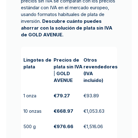
precios sin IVA se comparan con los precios
estándar con IVA en el mercado europeo,
usando formatos habituales de plata de
inversión.
Descubre cuánto puedes
ahorrar con la solución de plata sin IVA
de GOLD AVENUE.
Lingotes de
Precios de
Otros
plata
plata sin IVA
revendedores
|
GOLD
(IVA
AVENUE
incluido)
1 onza
€79.27
€93.89
10 onzas
€668.97
€1,053.63
500 g
€976.66
€1,516.06