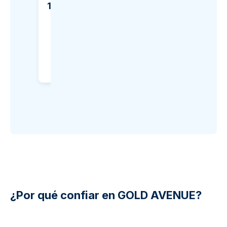
1.753,03 €
230,53 €
Añadir al carrito
Añadir al c
¿Por qué confiar en GOLD AVENUE?