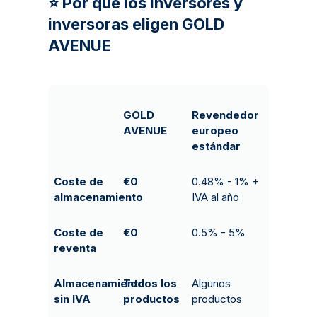
⭐ Por qué los inversores y
inversoras eligen GOLD
AVENUE
GOLD
Revendedor
AVENUE
europeo
estándar
Coste de
€0
0.48% - 1% +
almacenamiento
IVA al año
Coste de
€0
0.5% - 5%
reventa
Almacenamiento
Todos los
Algunos
sin IVA
productos
productos