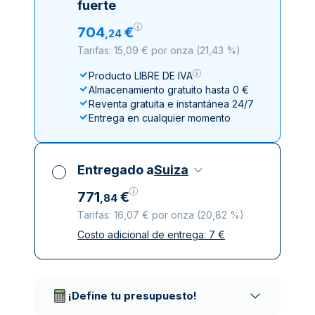
fuerte
704
€
,
24
Tarifas: 15,09 € por onza
(
21,43 %
)
Producto LIBRE DE IVA
Almacenamiento gratuito hasta 0 €
Reventa gratuita e instantánea 24/7
Entrega en cualquier momento
Entregado a
Suiza
771
€
,
84
Tarifas: 16,07 € por onza
(
20,82 %
)
Costo adicional de entrega:
7
€
Impuestos incluidos
Entrega asegurada y discreta
Empresas de reparto de confianza
¡Define tu presupuesto!