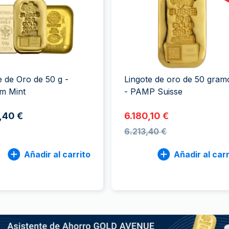
ductos de plata
100 gramos
15 kg
Filarmónica
Lunar
Cas
Sw
250 gramos
American Eagle
Arca de Noé
Swi
1 kg
Canguro
Napoleon
Vreneli
e de Oro de 50 g -
Lingote de oro de 50 gram
Lunar
m Mint
- PAMP Suisse
,40 €
6.180,10 €
6.213,40 €
Añadir al carrito
Añadir al carr