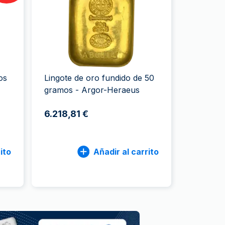
a de la Moneda de Perth
issmint
ssmint
os
Lingote de oro fundido de 50
gramos - Argor-Heraeus
6.218,81 €
ito
Añadir al carrito