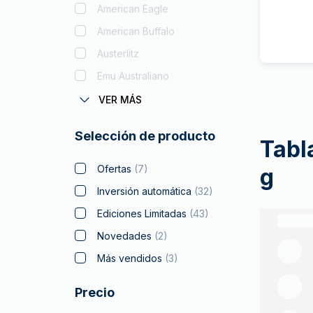
American Eagle
American Buffalo
Austerlitz
Emu Australiano
Coronas Monedas
VER MÁS
Batman
Selección de producto
Tabl
Big Five
Bitcoin
Ofertas
(
7
)
g
Black Flag
Inversión automática
(
32
)
Britannia
Ediciones Limitadas
(
43
)
Coca Cola
Novedades
(
2
)
Coleccionables de
Más vendidos
(
3
)
Navidad
(
2
)
Precio
Cripto