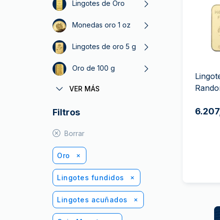
Plata sin IVA
Lingotes de Oro
Todos los pro
Recomienda a
Monedas oro 1 oz
tus amigos
Lingotes de oro 5 g
Oro de 100 g
Lingot
Rando
VER MÁS
Lingotes de oro de 1 kg
6.207
Filtros
PAMP Lunar
Monedas oro 1 oz
Borrar
Oro
Lingotes fundidos
Lingotes acuñados