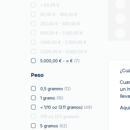
León Checo
< 50,00 €
Disney
50,00 € - 250,00 €
Diwali
(
4
)
250,00 € - 500,00 €
Drachmai
500,00 € - 1.000,00 €
Dragón Australiano
(
2
)
1.000,00 € - 2.000,00 €
Elefante
2.000,00 € - 5.000,00 €
Halcón
5.000,00 € - ∞ €
(
7
)
Franc a Cheval
¿Cuá
Peso
Regalos y coleccionables
Cuan
(
7
)
0,5 grammo
(
12
)
un h
Oro para Regalar
(
8
)
llev
1 gramo
(
16
)
Monedas certificadas
< 1/10 oz (3.11 gramos)
(
49
)
Aquí
Canguro
1/10 oz (3.11 gramos)
Koala
5 gramos
(
62
)
Kookaburra