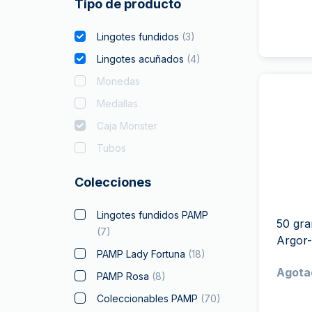
Tipo de producto
Lingotes fundidos
(
3
)
Lingotes acuñados
(
4
)
Monedas
Medallas
Caja Monster
Tubos
Colecciones
Lingotes fundidos PAMP
50 gra
(
7
)
Argor
PAMP Lady Fortuna
(
18
)
Agota
PAMP Rosa
(
8
)
Coleccionables PAMP
(
70
)