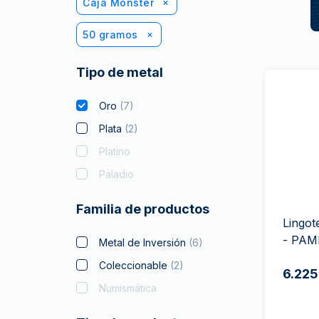
Caja Monster
50 gramos
Tipo de metal
Oro
(
7
)
Plata
(
2
)
Platino
Paladio
Familia de productos
Lingot
- PAM
Metal de Inversión
(
6
)
Coleccionable
(
2
)
6.225
Numismática