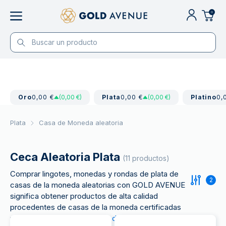
0
Oro
0,00 €
(0,00 €)
Plata
0,00 €
(0,00 €)
Platino
0,
Plata
Casa de Moneda aleatoria
Ceca Aleatoria Plata
(11 productos)
Comprar lingotes, monedas y rondas de plata de
2
casas de la moneda aleatorias con GOLD AVENUE
significa obtener productos de alta calidad
procedentes de casas de la moneda certificadas
por la LBMA, con una
pureza de plata de ley 999
.