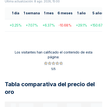
Última actualización: 8 ago. 2026, 15:00
1 día
1 semana
1 mes
6 meses
1 año
5 años
+
0.25
%
+
7.07
%
+
6.37
%
-10.68
%
+
29.1
%
+
150.67
%
Los visitantes han calificado el contenido de esta
página:
5
/5
Tabla comparativa del precio del
oro