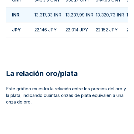
INR
13.317,33 INR
13.237,99 INR
13.320,73 INR
13.
JPY
22.146 JPY
22.014 JPY
22.152 JPY
22.
La relación oro/plata
Este gráfico muestra la relación entre los precios del oro y
la plata, indicando cuántas onzas de plata equivalen a una
onza de oro.