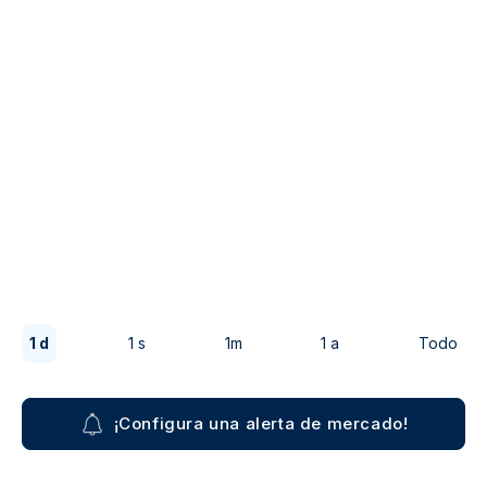
1 d
1 s
1m
1 a
Todo
¡Configura una alerta de mercado!