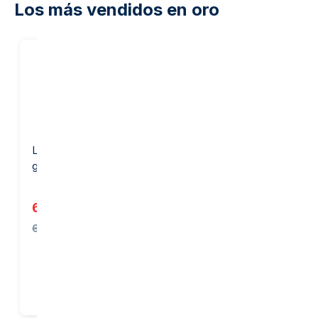
Los más vendidos en oro
20
%
en nuestro
margen
Lingote de oro de 50
Lingote de oro de 1 onza -
gramos - PAMP Suisse
Heraeus
6.204,70 €
3.905,32 €
6.238,00 €
Añadir al carrito
Añadir al carrito