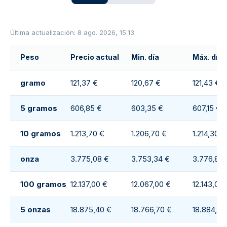
Última actualización: 8 ago. 2026, 15:13
Peso
Precio actual
Min. día
Máx. día
gramo
121,37 €
120,67 €
121,43 €
5 gramos
606,85 €
603,35 €
607,15 €
10 gramos
1.213,70 €
1.206,70 €
1.214,30 €
onza
3.775,08 €
3.753,34 €
3.776,88 
100 gramos
12.137,00 €
12.067,00 €
12.143,00
5 onzas
18.875,40 €
18.766,70 €
18.884,40