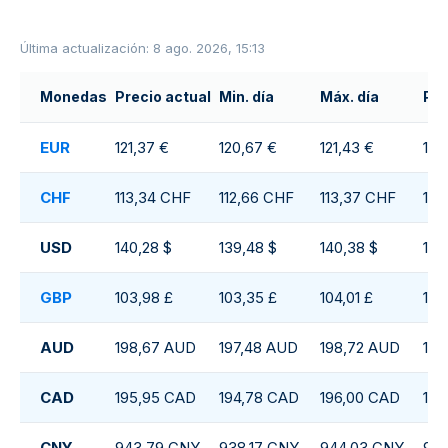
Última actualización: 8 ago. 2026, 15:13
Monedas
Precio actual
Min. día
Máx. día
Pro
EUR
121,37 €
120,67 €
121,43 €
121
CHF
113,34 CHF
112,66 CHF
113,37 CHF
113
USD
140,28 $
139,48 $
140,38 $
140
GBP
103,98 £
103,35 £
104,01 £
103
AUD
198,67 AUD
197,48 AUD
198,72 AUD
198
CAD
195,95 CAD
194,78 CAD
196,00 CAD
195
CNY
943,79 CNY
938,17 CNY
944,03 CNY
94