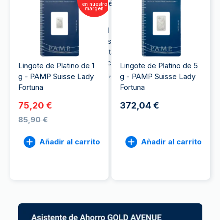
catalíticos de los vehículos diésel, entre otras
en nuestro
margen
aplicaciones industriales.
El platino es también un metal importante en joyería
y un regalo tradicional para los 70 cumpleaños y
aniversarios. En 2022, la difunta Reina Isabel II se
convirtió en la primera monarca del Reino Unido en
Lingote de Platino de 1
Lingote de Platino de 5
celebrar un Jubileo de Platino, conmemorando 70
g - PAMP Suisse Lady
g - PAMP Suisse Lady
años en el trono.
Fortuna
Fortuna
75,20 €
372,04 €
85,90 €
Añadir al carrito
Añadir al carrito