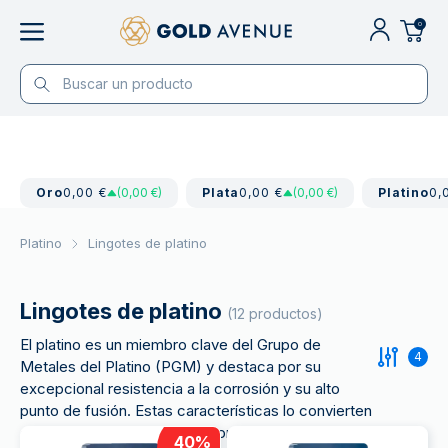
0
Oro
0,00 €
(0,00 €)
Plata
0,00 €
(0,00 €)
Platino
0,
Platino
Lingotes de platino
Lingotes de platino
(12 productos)
El platino es un miembro clave del Grupo de
4
Metales del Platino (PGM) y destaca por su
excepcional resistencia a la corrosión y su alto
punto de fusión. Estas características lo convierten
en un material vital para los convertidores
40
%