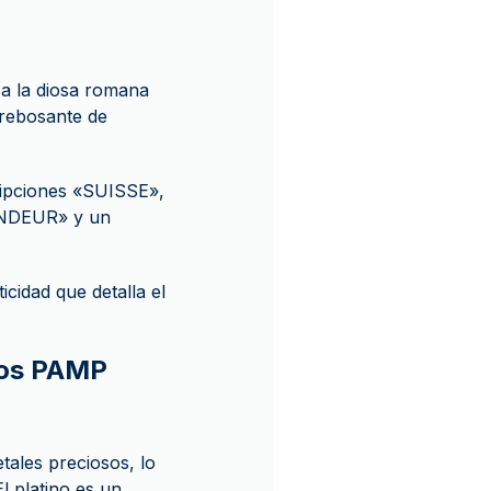
 a la diosa romana
 rebosante de
ripciones «SUISSE»,
ONDEUR» y un
cidad que detalla el
amos PAMP
tales preciosos, lo
l platino es un