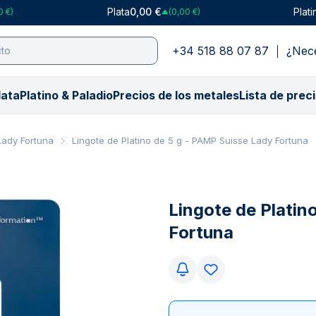
Plata
0,00 €
Plati
0 €)
(0,00 €)
+34 518 88 07 87
¿Nece
lata
Platino & Paladio
Precios de los metales
Lista de prec
ipo
tipo
Precio en USD
Paladio
Compra por peso
Compra por peso
Precio en CHF
Compra por colección
Compra por colección
Precio en GBP
Compra por p
Co
Co
Lady Fortuna
Lingote de Platino de 5 g - PAMP Suisse Lady Fortuna
o
gotes de oro
Precio del Oro ($)
Lingotes de paladio
0,5 grammo
1 onza
Precio del Oro (₣)
Coronas Monedas
Libertad de Mexico
Precio del Oro 
1 gramos
Rea
PA
no
otes de plata
nedas de oro
Precio del plata ($)
PAMP Suisse
1 gramo
100 gramos
Precio del Plata (₣)
Doblón Español
Krugerrand
Precio del Plata
1/10 onza
PA
Ca
)
edas de plata
Precio del Platino ($)
Todos los productos de paladio
1/10 onza
250 gramos
Precio del Platino (₣)
Libertad de Mexico
Maple Leaf
Precio del Plati
5 gramos
Cas
Th
Lingote de Platin
)
os de platino
da de plata
leccionables
Precio del Paladio ($)
5 gramos
10 onza
Precio del Paladio (₣)
Krugerrand
Filarmónica
Precio del Pala
1 onza
Cas
Re
Fortuna
eccionables
s Monster
10 gramos
500 gramos
Maple Leaf
Lady Fortuna
100 gramos
Rea
Ca
s Monster
a
20 gramos
1 kg
Britannia
Britannia
The
He
a
ificadas
1 onza
100 onza
Soberano
American Eagle
He
Ar
ficadas
oductos de oro
50 gramos
5 kg
Lady Fortuna
Canguro
Ar
Ca