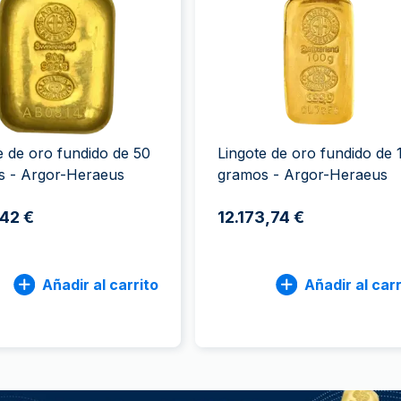
100 gramos
15 kg
Filarmónica
Lunar
Cas
Sw
250 gramos
American Eagle
Arca de Noé
Swi
1 kg
Canguro
Napoleon
Vreneli
Lunar
e de oro fundido de 50
Lingote de oro fundido de 
s - Argor-Heraeus
gramos - Argor-Heraeus
,42 €
12.173,74 €
Añadir al carrito
Añadir al carr