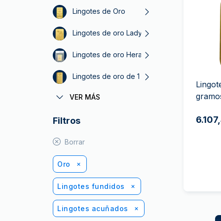
Plata sin IVA
Lingotes de Oro
Recomienda a
tus amigos
Lingotes de oro Lady Fortuna
Lingotes de oro Heraeus
Lingotes de oro de 1 kg
Lingot
gramo
VER MÁS
Lingote de oro PAMP Suiza
6.107
Filtros
Borrar
Oro
Lingotes fundidos
Lingotes acuñados