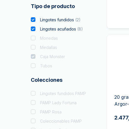
Tipo de producto
Lingotes fundidos
(
2
)
Lingotes acuñados
(
8
)
Monedas
Medallas
Caja Monster
Tubos
Colecciones
Lingotes fundidos PAMP
20 gra
PAMP Lady Fortuna
Argor
PAMP Rosa
2.477
Coleccionables PAMP