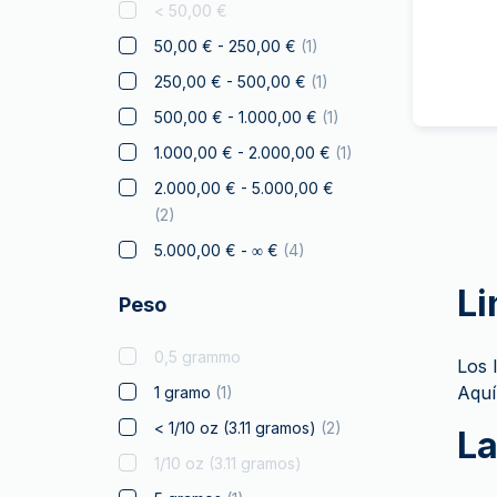
< 50,00 €
Disney
50,00 € - 250,00 €
(
1
)
Diwali
250,00 € - 500,00 €
(
1
)
Drachmai
500,00 € - 1.000,00 €
(
1
)
Dragón Australiano
1.000,00 € - 2.000,00 €
(
1
)
Elefante
2.000,00 € - 5.000,00 €
Halcón
(
2
)
Franc a Cheval
5.000,00 € - ∞ €
(
4
)
Regalos y coleccionables
Li
Peso
Oro para Regalar
Monedas certificadas
0,5 grammo
Los 
Canguro
Aquí
1 gramo
(
1
)
Koala
< 1/10 oz (3.11 gramos)
(
2
)
La
Kookaburra
1/10 oz (3.11 gramos)
Krugerrand