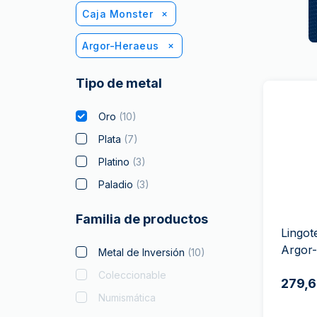
Caja Monster
Argor-Heraeus
Tipo de metal
Oro
(
10
)
Plata
(
7
)
Platino
(
3
)
Paladio
(
3
)
Familia de productos
Lingot
Argor
Metal de Inversión
(
10
)
Coleccionable
279,6
Numismática