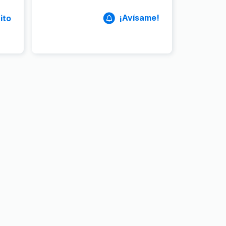
¡Avísame!
ito