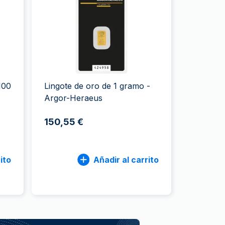
a de la Moneda de Perth
issmint
ssmint
100
Lingote de oro de 1 gramo -
Argor-Heraeus
150,55 €
ito
Añadir al carrito