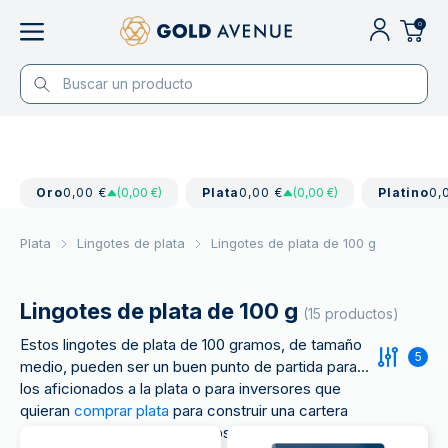
0
Oro
0,00 €
(0,00 €)
Plata
0,00 €
(0,00 €)
Platino
0,
Plata
Lingotes de plata
Lingotes de plata de 100 g
Lingotes de plata de 100 g
(15 productos)
Estos lingotes de plata de 100 gramos, de tamaño
5
medio, pueden ser un buen punto de partida para
los aficionados a la plata o para inversores que
quieran
comprar plata
para construir una cartera
equilibrada de metales preciosos.