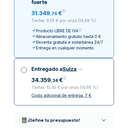
fuerte
31
.
349
€
,
76
Tarifas: 9,55 € por onza
(
14,68 %
)
Producto LIBRE DE IVA
Almacenamiento gratuito hasta 0 €
Reventa gratuita e instantánea 24/7
Entrega en cualquier momento
Entregado a
Suiza
34
.
359
€
,
34
Tarifas: 10,45 € por onza
(
14,66 %
)
Costo adicional de entrega:
7
€
Impuestos incluidos
Entrega asegurada y discreta
Empresas de reparto de confianza
¡Define tu presupuesto!