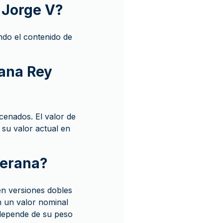
 Jorge V?
ndo el contenido de
rana Rey
enados. El valor de
 su valor actual en
berana?
en versiones dobles
n un valor nominal
 depende de su peso