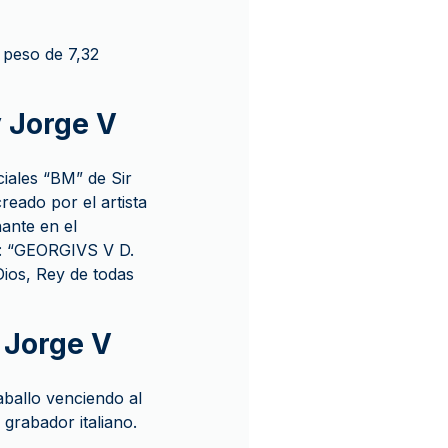
 peso de 7,32
 Jorge V
ciales “BM” de Sir
eado por el artista
ante en el
n: “GEORGIVS V D.
Dios, Rey de todas
 Jorge V
aballo venciendo al
grabador italiano.