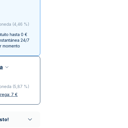
a de la Moneda de Perth
issmint
ssmint
moneda
(
4,46 %
)
uito hasta 0 €
instantánea 24/7
er momento
za
moneda
(
5,87 %
)
trega:
7
€
y discreta
o de confianza
sto!