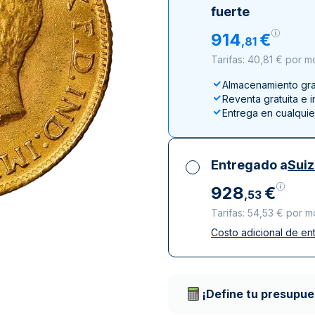
100 gramos
15 kg
Filarmónica
Lunar
Cas
Sw
fuerte
250 gramos
American Eagle
Arca de Noé
Swi
914
€
,
81
1 kg
Canguro
Tarifas: 40,81 € por 
Napoleon
Almacenamiento grat
Vreneli
Reventa gratuita e 
Lunar
Entrega en cualqui
Entregado a
Sui
928
€
,
53
Tarifas: 54,53 € por 
Costo adicional de en
Impuestos incluidos
Entrega asegurada 
Empresas de repart
¡Define tu presupue