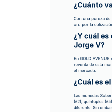
¿Cuánto va
Con una pureza de 0
oro por la cotizació
¿Y cuál es
Jorge V?
En GOLD AVENUE no 
reventa de esta mon
el mercado.
¿Cuál es e
Las monedas Soberan
(£2), quíntuples (£
diferente. Sin emba