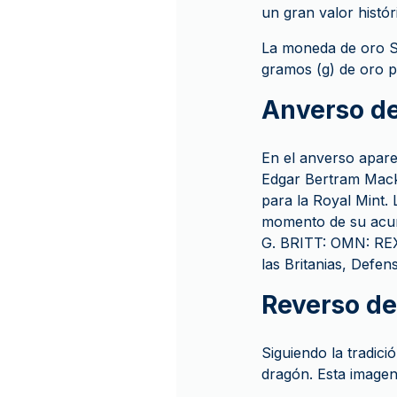
un gran valor histór
La moneda de oro S
gramos (g) de oro p
Anverso de
En el anverso aparec
Edgar Bertram Macke
para la Royal Mint
momento de su acuña
G. BRITT: OMN: REX F
las Britanias, Defen
Reverso de
Siguiendo la tradici
dragón. Esta imagen