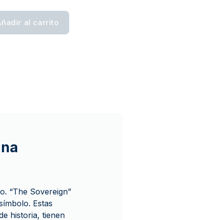
ñadir al carrito
ana
do. “The Sovereign”
símbolo. Estas
 historia, tienen