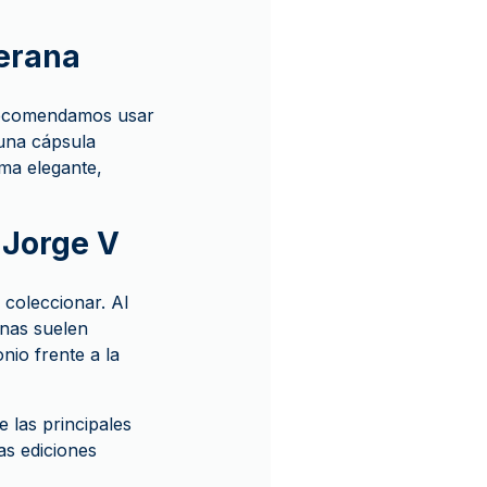
erana
 recomendamos usar
una cápsula
rma elegante,
 Jorge V
coleccionar. Al
anas suelen
nio frente a la
 las principales
as ediciones