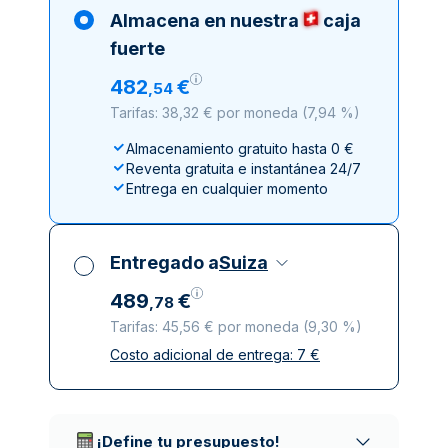
Almacena en nuestra
caja
fuerte
482
€
,
54
Tarifas: 38,32 € por moneda
(
7,94 %
)
Almacenamiento gratuito hasta 0 €
Reventa gratuita e instantánea 24/7
Entrega en cualquier momento
Entregado a
Suiza
489
€
,
78
Tarifas: 45,56 € por moneda
(
9,30 %
)
Costo adicional de entrega:
7
€
Impuestos incluidos
Entrega asegurada y discreta
Empresas de reparto de confianza
¡Define tu presupuesto!