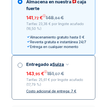
Almacena en nuestra
caja
fuerte
141
€
148
€
,
72
,
84
Tarifas: 23,38 € por lingote acuñado
(
16,50 %
)
Almacenamiento gratuito hasta 0 €
Reventa gratuita e instantánea 24/7
Entrega en cualquier momento
Entregado a
Suiza
143
€
151
€
,
95
,
07
Tarifas: 25,61 € por lingote acuñado
(
17,79 %
)
Costo adicional de entrega:
7
€
Impuestos incluidos
Entrega asegurada y discreta
Empresas de reparto de confianza