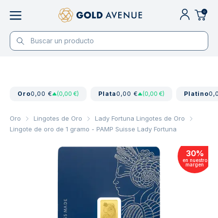
0
Oro
0,00 €
(0,00 €)
Plata
0,00 €
(0,00 €)
Platino
0,
Oro
Lingotes de Oro
Lady Fortuna Lingotes de Oro
Lingote de oro de 1 gramo - PAMP Suisse Lady Fortuna
30
%
en nuestro
margen