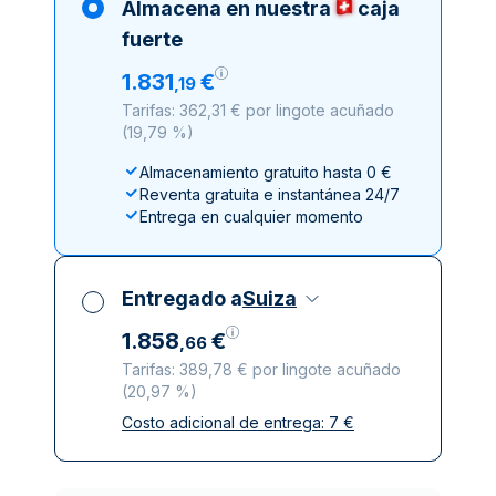
Almacena en nuestra
caja
fuerte
1
.
831
€
,
19
Tarifas: 362,31 € por lingote acuñado
(
19,79 %
)
Almacenamiento gratuito hasta 0 €
Reventa gratuita e instantánea 24/7
Entrega en cualquier momento
Entregado a
Suiza
1
.
858
€
,
66
Tarifas: 389,78 € por lingote acuñado
(
20,97 %
)
Costo adicional de entrega:
7
€
Impuestos incluidos
Entrega asegurada y discreta
Empresas de reparto de confianza