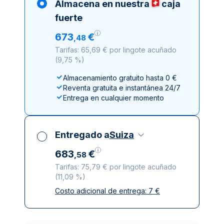
Almacena en nuestra
caja
fuerte
673
€
,
48
Tarifas: 65,69 € por lingote acuñado
(
9,75 %
)
Almacenamiento gratuito hasta 0 €
Reventa gratuita e instantánea 24/7
Entrega en cualquier momento
Entregado a
Suiza
683
€
,
58
Tarifas: 75,79 € por lingote acuñado
(
11,09 %
)
Costo adicional de entrega:
7
€
Impuestos incluidos
Entrega asegurada y discreta
Empresas de reparto de confianza