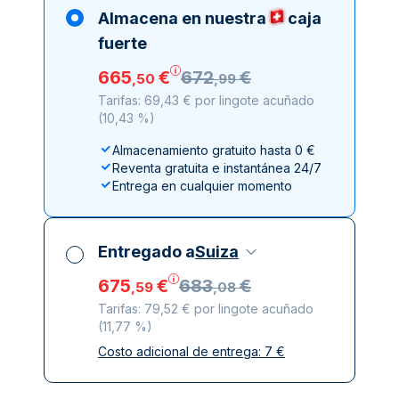
Almacena en nuestra
caja
fuerte
665
€
672
€
,
50
,
99
Tarifas: 69,43 € por lingote acuñado
(
10,43 %
)
Almacenamiento gratuito hasta 0 €
Reventa gratuita e instantánea 24/7
Entrega en cualquier momento
Entregado a
Suiza
675
€
683
€
,
59
,
08
Tarifas: 79,52 € por lingote acuñado
(
11,77 %
)
Costo adicional de entrega:
7
€
Impuestos incluidos
Entrega asegurada y discreta
Empresas de reparto de confianza