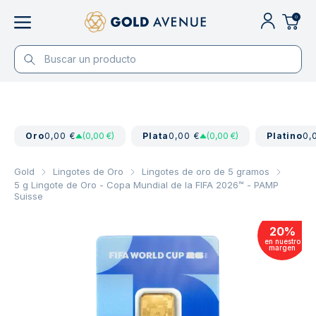
0
Oro
0,00 €
(0,00 €)
Plata
0,00 €
(0,00 €)
Platino
0,
Gold
Lingotes de Oro
Lingotes de oro de 5 gramos
5 g Lingote de Oro - Copa Mundial de la FIFA 2026™ - PAMP
Suisse
20
%
en nuestro
margen