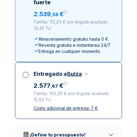
fuerte
2
.
539
€
,
58
Tarifas: 112,20 € por lingote acuñado
(
4,42 %
)
Almacenamiento gratuito hasta 0 €
Reventa gratuita e instantánea 24/7
Entrega en cualquier momento
Entregado a
Suiza
2
.
577
€
,
67
Tarifas: 150,29 € por lingote acuñado
(
5,83 %
)
Costo adicional de entrega:
7
€
Impuestos incluidos
Entrega asegurada y discreta
Empresas de reparto de confianza
¡Define tu presupuesto!