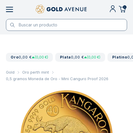
0
Oro
0,00 €
(0,00 €)
Plata
0,00 €
(0,00 €)
Platino
0,
Gold
Oro perth mint
0,5 gramos Moneda de Oro - Mini Canguro Proof 2026