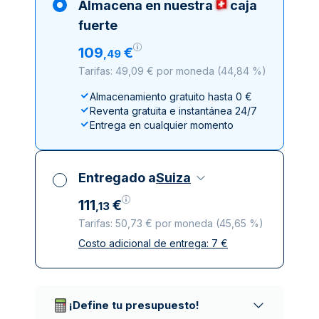
Almacena en nuestra
caja
fuerte
109
€
,
49
Tarifas: 49,09 € por moneda
(
44,84 %
)
Almacenamiento gratuito hasta 0 €
Reventa gratuita e instantánea 24/7
Entrega en cualquier momento
Entregado a
Suiza
111
€
,
13
Tarifas: 50,73 € por moneda
(
45,65 %
)
Costo adicional de entrega:
7
€
Impuestos incluidos
Entrega asegurada y discreta
Empresas de reparto de confianza
¡Define tu presupuesto!