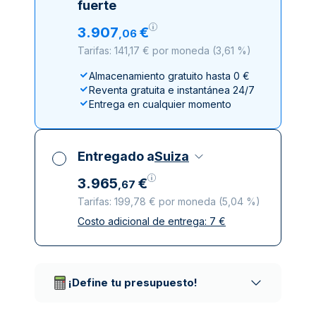
fuerte
3
.
907
€
,
06
Tarifas: 141,17 € por moneda
(
3,61 %
)
Almacenamiento gratuito hasta 0 €
Reventa gratuita e instantánea 24/7
Entrega en cualquier momento
Entregado a
Suiza
3
.
965
€
,
67
Tarifas: 199,78 € por moneda
(
5,04 %
)
Costo adicional de entrega:
7
€
Impuestos incluidos
Entrega asegurada y discreta
Empresas de reparto de confianza
¡Define tu presupuesto!