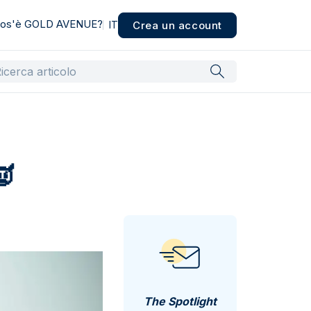
os'è GOLD AVENUE?
Crea un account
IT
👿
The Spotlight