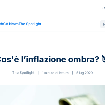
C
ch
GA News
The Spotlight
os'è l’inflazione ombra? 
The Spotlight
1 minuto di lettura
5 lug 2020