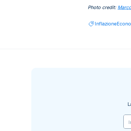
Photo credit:
Marco
Inflazione
Econo
L
I