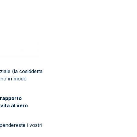
iale (la cosiddetta
tano in modo
e rapporto
vita al vero
pendereste i vostri