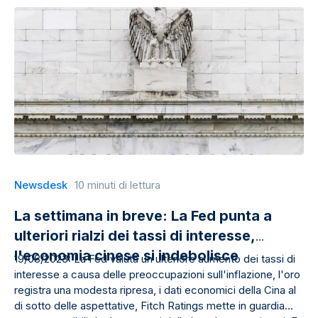
Newsdesk
10 minuti di lettura
La settimana in breve: La Fed punta a
ulteriori rialzi dei tassi di interesse,
l'economia cinese si indebolisce
19/08/2023: La Fed valuta un ulteriore aumento dei tassi di
interesse a causa delle preoccupazioni sull'inflazione, l'oro
registra una modesta ripresa, i dati economici della Cina al
di sotto delle aspettative, Fitch Ratings mette in guardia