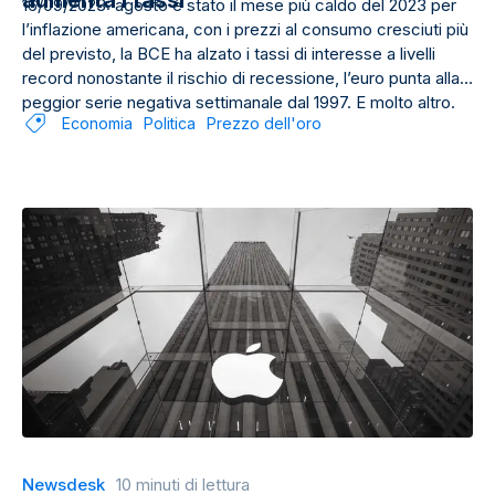
aumenta i tassi
16/09/2023: agosto è stato il mese più caldo del 2023 per
l’inflazione americana, con i prezzi al consumo cresciuti più
del previsto, la BCE ha alzato i tassi di interesse a livelli
record nonostante il rischio di recessione, l’euro punta alla
peggior serie negativa settimanale dal 1997. E molto altro.
Economia
Politica
Prezzo dell'oro
Newsdesk
10 minuti di lettura